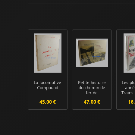
La locomotive
Petite histoire
Les pl
Compound
du chemin de
anné
fer de
Trains
montagne de
45.00 €
47.00 €
16.
Saint-G...