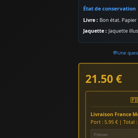
État de conservation
Livre :
Bon état. Papie
Jaquette :
Jaquette illu
💬
Une quest
21.50 €
🇫
Livraison France Mé
Port : 5.95 € | Total 