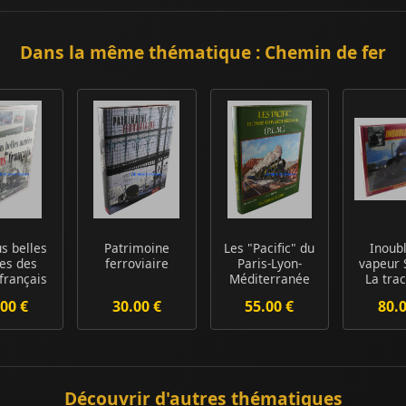
Dans la même thématique : Chemin de fer
us belles
Patrimoine
Les "Pacific" du
Inoubl
es des
ferroviaire
Paris-Lyon-
vapeur S
 français
Méditerranée
La trac
(P.L.M.)
vapeur f
00 €
30.00 €
55.00 €
80.
Découvrir d'autres thématiques