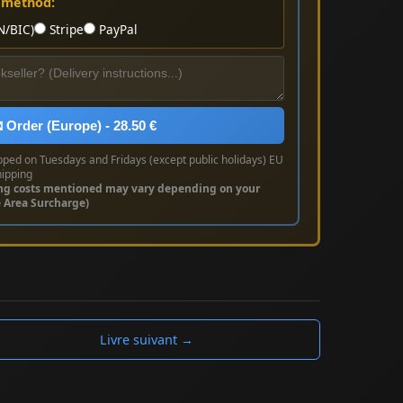
 method:
N/BIC)
Stripe
PayPal
 Order (Europe) - 28.50 €
pped on Tuesdays and Fridays (except public holidays) EU
hipping
ng costs mentioned may vary depending on your
e Area Surcharge)
Livre suivant →