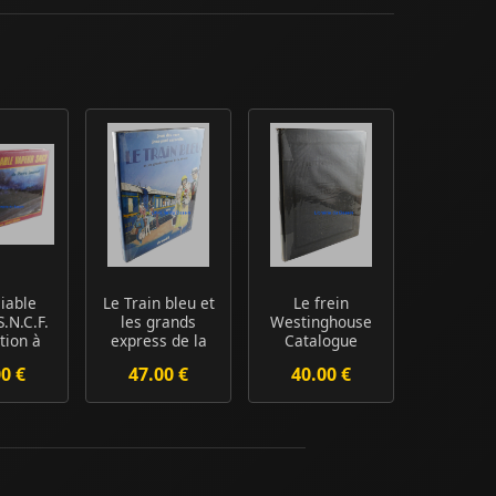
iable
Le Train bleu et
Le frein
.N.C.F.
les grands
Westinghouse
tion à
express de la
Catalogue
rança...
Riviera
00 €
47.00 €
40.00 €