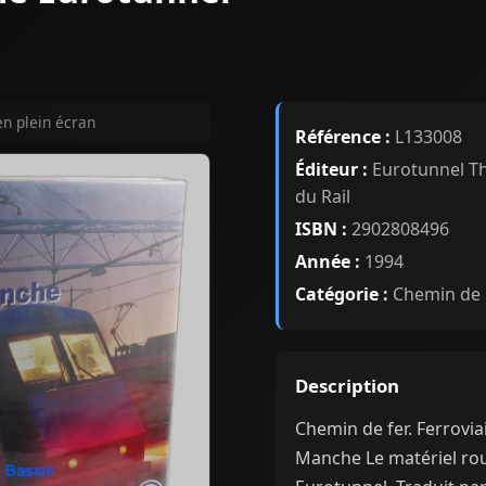
en plein écran
Référence :
L133008
Éditeur :
Eurotunnel Th
du Rail
ISBN :
2902808496
Année :
1994
Catégorie :
Chemin de 
Description
Chemin de fer. Ferroviai
Manche Le matériel rou