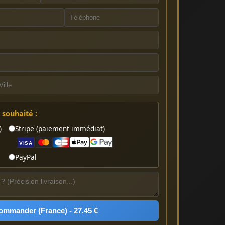
souhaité :
)
Stripe (paiement immédiat)
VISA
PayPal
ommander (France) - 27.45 €