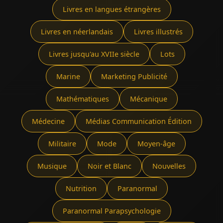
Livres en langues étrangères
Livres en néerlandais
Livres illustrés
Livres jusqu'au XVIIe siècle
Lots
Marine
Marketing Publicité
Mathématiques
Mécanique
Médecine
Médias Communication Édition
Militaire
Mode
Moyen-âge
Musique
Noir et Blanc
Nouvelles
Nutrition
Paranormal
Paranormal Parapsychologie