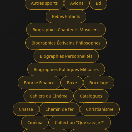
Autres sports
Avions
Bd
Bébés Enfants
Biographies Chanteurs Musiciens
Biographies Écrivains Philosophes
Biographies Personnalités
Biographies Politiques Militaires
Bourse Finance
Boxe
Bricolage
Cahiers du Cinéma
Catalogues
Chasse
Chemin de fer
Christianisme
Cinéma
Collection "Que sais-je ?"