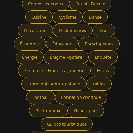
Contes Légendes
Couple Famille
Cuisine
Cyclisme
Danse
Décoration
Dictionnaires
Droit
Économie
Éducation
Encyclopédies
Énergie
Énigme Mystère
Enquête
Ésotérisme Franc-maçonnerie
Essais
Ethnologie Anthropologie
Fables
Football
Formation continue
Gastronomie
Géographie
Guides touristiques