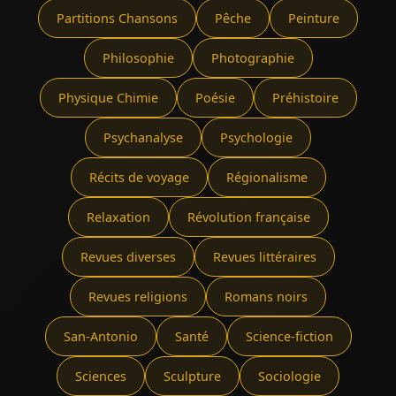
Partitions Chansons
Pêche
Peinture
Philosophie
Photographie
Physique Chimie
Poésie
Préhistoire
Psychanalyse
Psychologie
Récits de voyage
Régionalisme
Relaxation
Révolution française
Revues diverses
Revues littéraires
Revues religions
Romans noirs
San-Antonio
Santé
Science-fiction
Sciences
Sculpture
Sociologie