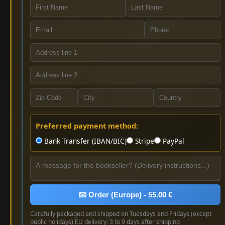
Preferred payment method:
Bank Transfer (IBAN/BIC)
Stripe
PayPal
📧 Order (Europe) - 55.00 €
Carefully packaged and shipped on Tuesdays and Fridays (except
public holidays) EU delivery: 3 to 9 days after shipping