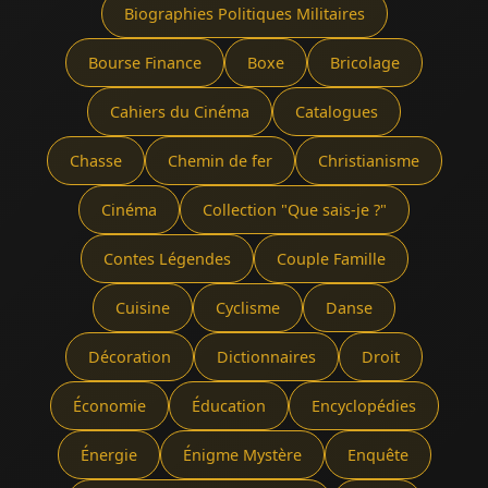
Biographies Politiques Militaires
Bourse Finance
Boxe
Bricolage
Cahiers du Cinéma
Catalogues
Chasse
Chemin de fer
Christianisme
Cinéma
Collection "Que sais-je ?"
Contes Légendes
Couple Famille
Cuisine
Cyclisme
Danse
Décoration
Dictionnaires
Droit
Économie
Éducation
Encyclopédies
Énergie
Énigme Mystère
Enquête