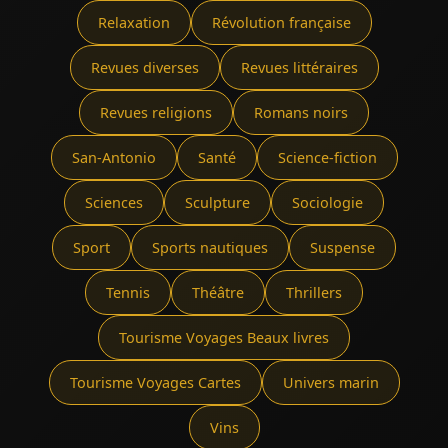
Relaxation
Révolution française
Revues diverses
Revues littéraires
Revues religions
Romans noirs
San-Antonio
Santé
Science-fiction
Sciences
Sculpture
Sociologie
Sport
Sports nautiques
Suspense
Tennis
Théâtre
Thrillers
Tourisme Voyages Beaux livres
Tourisme Voyages Cartes
Univers marin
Vins