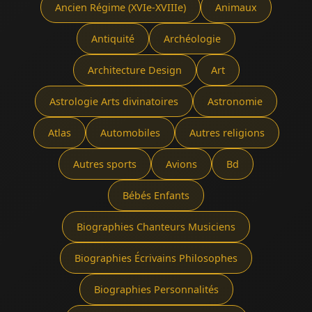
Ancien Régime (XVIe-XVIIIe)
Animaux
Antiquité
Archéologie
Architecture Design
Art
Astrologie Arts divinatoires
Astronomie
Atlas
Automobiles
Autres religions
Autres sports
Avions
Bd
Bébés Enfants
Biographies Chanteurs Musiciens
Biographies Écrivains Philosophes
Biographies Personnalités