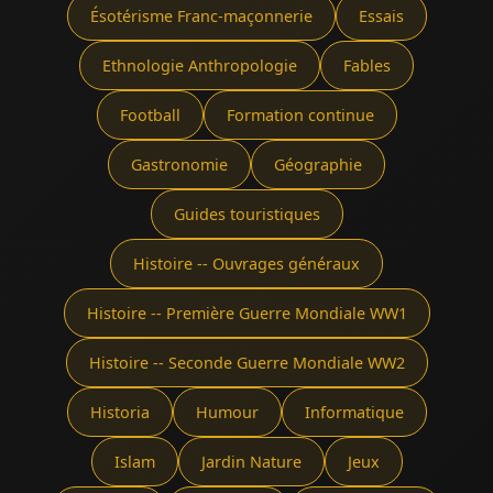
Ésotérisme Franc-maçonnerie
Essais
Ethnologie Anthropologie
Fables
Football
Formation continue
Gastronomie
Géographie
Guides touristiques
Histoire -- Ouvrages généraux
Histoire -- Première Guerre Mondiale WW1
Histoire -- Seconde Guerre Mondiale WW2
Historia
Humour
Informatique
Islam
Jardin Nature
Jeux