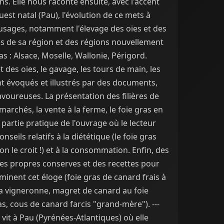
s. Elle nous raconte ensuite, avec l'accent
st natal (Pau), l'évolution de ce mets à
es usages, notamment l'élevage des oies et des
s de sa région et des régions nouvellement
as : Alsace, Moselle, Wallonie, Périgord.
 des oies, le gavage, les tours de main, les
t évoqués et illustrés par des documents,
voureuses. La présentation des filières de
marchés, la vente à la ferme, le foie gras en
 partie pratique de l'ouvrage où le lecteur
nseils relatifs à la diététique (le foie gras
on le croit !) et à la consommation. Enfin, des
ses propres conserves et des recettes pour
rminent cet éloge (foie gras de canard frais à
à la vigneronne, magret de canard au foie
as, cous de canard farcis "grand-mère"). ---
it à Pau (Pyrénées-Atlantiques) où elle