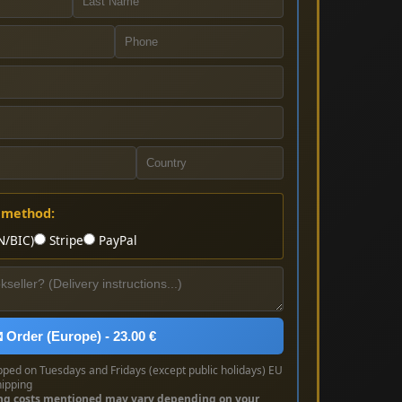
 method:
N/BIC)
Stripe
PayPal
 Order (Europe) - 23.00 €
pped on Tuesdays and Fridays (except public holidays) EU
hipping
ng costs mentioned may vary depending on your