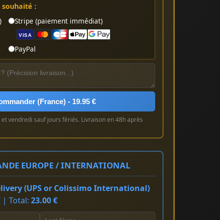
souhaité :
)
Stripe (paiement immédiat)
VISA
PayPal
ommander (France) - 19.95 €
et vendredi sauf jours fériés. Livraison en 48h après
NDE EUROPE / INTERNATIONAL
ivery (UPS or Colissimo International)
 | Total:
23.00 €