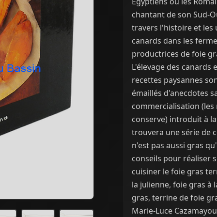
Égyptiens ou les Romain
chantant de son Sud-Oue
travers l'histoire et l
canards dans les ferme
productrices de foie gr
L'élevage des canards et
recettes paysannes son
émaillés d'anecdotes sa
commercialisation (les 
conserve) introduit à la
trouvera une série de co
n'est pas aussi gras qu'
conseils pour réaliser 
cuisiner le foie gras te
la julienne, foie gras 
gras, terrine de foie gr
Marie-Luce Cazamayou v