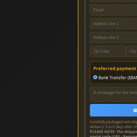
Preferred payment
Bank Transfer (IBA

Carefully packaged and shi
delivery: 3 to 9 days after s
PLEASE NOTE: The shippi
postal code (UPS - Remot