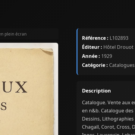
en plein écran
Référence :
L102893
Éditeur :
Hôtel Drouot
Année :
1929
Catégorie :
Catalogues
Description
Catalogue. Vente aux 
en n&b. Catalogue des 
Dessins, Lithographies
Chagall, Corot, Cross, D
Inges, Laurencin, Lebas