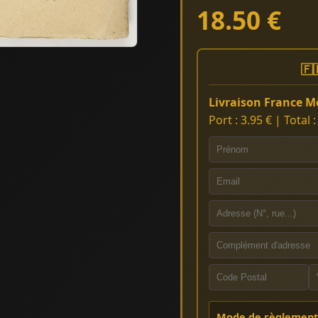
18.50 €
🇫
Livraison France Mé
Port : 3.95 € | Total 
Mode de règlement 