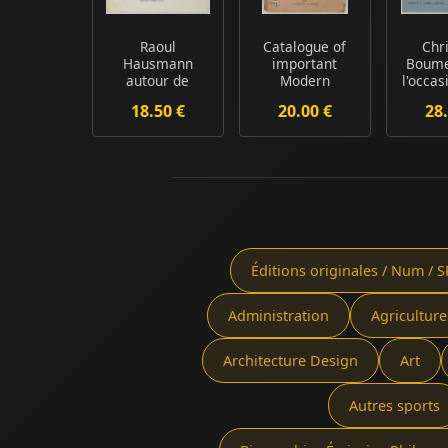
Raoul
Catalogue of
Chr
Hausmann
important
Boume
autour de
Modern
l'occas
l'Esprit de notre
Pictures and
dix
18.50 €
20.00 €
28.
temps
Drawings of ...
expo
Assemb...
Éditions originales / Num / S
Administration
Agriculture
Architecture Design
Art
Autres sports