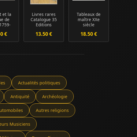
 et la
Livres rares
Tableaux de
ue de
Catalogue 35
maître XXe
1759-
Editions
siècle
81
originales
50 €
13.50 €
18.50 €
Exemplair...
les
Actualités politiques
Antiquité
Archéologie
utomobiles
Autres religions
eurs Musiciens