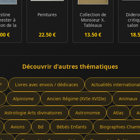
istine
Peintures
Collection de
Diderot
ester à
Monsieur X.
critiq
ion de la
Tableaux
salon 
ième
Modernes et
17
00 €
22.50 €
13.50 €
18.
sit...
anciens ...
Découvrir d'autres thématiques
P
Livres avec envois / dédicaces
Actualités internationa
Alpinisme
Ancien Régime (XVIe-XVIIIe)
Animaux
Astrologie Arts divinatoires
Astronomie
Atlas
A
Avions
Bd
Bébés Enfants
Biographies Chant