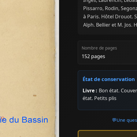
Pissarro, Rodin, Segonza
à Paris. Hôtel Drouot. S
Alph. Bellier et M. Jos. 
Nombre de pages
152 pages
État de conservation
Livre :
Bon état. Couver
état. Petits plis
💬
Une quest