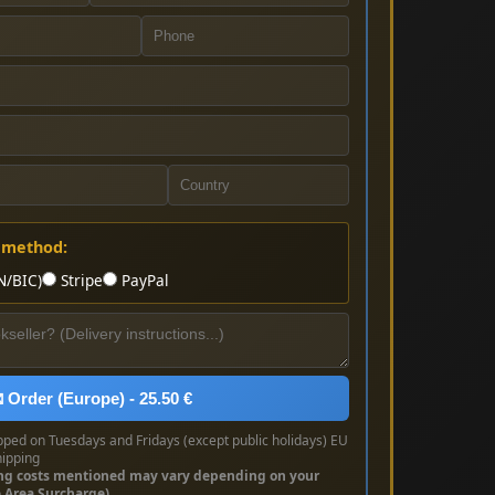
 method:
N/BIC)
Stripe
PayPal
 Order (Europe) - 25.50 €
pped on Tuesdays and Fridays (except public holidays) EU
hipping
ng costs mentioned may vary depending on your
e Area Surcharge)