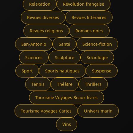
Relaxation
Révolution française
Revues diverses
Revues littéraires
Revues religions
Romans noirs
San-Antonio
Santé
Science-fiction
Sciences
Sculpture
Sociologie
Sport
Sports nautiques
Suspense
Tennis
Théâtre
Thrillers
Tourisme Voyages Beaux livres
Tourisme Voyages Cartes
Univers marin
Vins