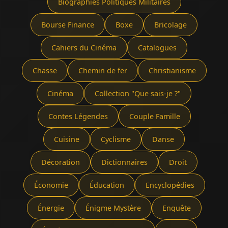
Biographies Politiques Militaires
Bourse Finance
Boxe
Bricolage
Cahiers du Cinéma
Catalogues
Chasse
Chemin de fer
Christianisme
Cinéma
Collection "Que sais-je ?"
Contes Légendes
Couple Famille
Cuisine
Cyclisme
Danse
Décoration
Dictionnaires
Droit
Économie
Éducation
Encyclopédies
Énergie
Énigme Mystère
Enquête