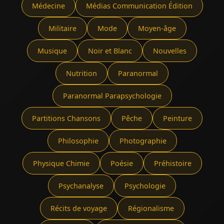
Médecine
Médias Communication Édition
Militaire
Mode
Moyen-âge
Musique
Noir et Blanc
Nouvelles
Nutrition
Paranormal
Paranormal Parapsychologie
Partitions Chansons
Pêche
Peinture
Philosophie
Photographie
Physique Chimie
Poésie
Préhistoire
Psychanalyse
Psychologie
Récits de voyage
Régionalisme