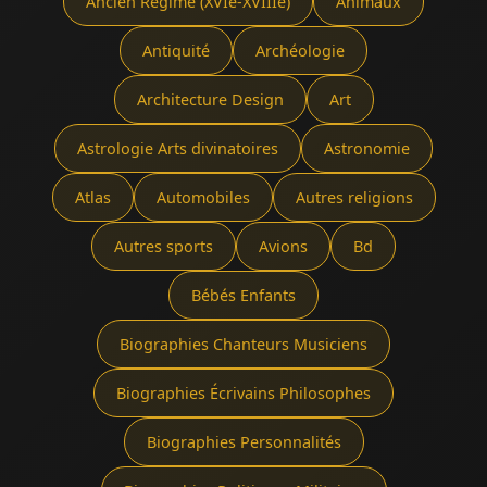
Ancien Régime (XVIe-XVIIIe)
Animaux
Antiquité
Archéologie
Architecture Design
Art
Astrologie Arts divinatoires
Astronomie
Atlas
Automobiles
Autres religions
Autres sports
Avions
Bd
Bébés Enfants
Biographies Chanteurs Musiciens
Biographies Écrivains Philosophes
Biographies Personnalités