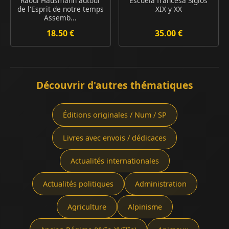
Raoul Hausmann autour
Escuela francesa Siglos
de l'Esprit de notre temps
XIX y XX
Assemb...
18.50 €
35.00 €
Découvrir d'autres thématiques
Éditions originales / Num / SP
Livres avec envois / dédicaces
Actualités internationales
Actualités politiques
Administration
Agriculture
Alpinisme