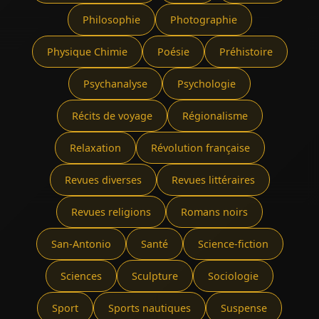
Philosophie
Photographie
Physique Chimie
Poésie
Préhistoire
Psychanalyse
Psychologie
Récits de voyage
Régionalisme
Relaxation
Révolution française
Revues diverses
Revues littéraires
Revues religions
Romans noirs
San-Antonio
Santé
Science-fiction
Sciences
Sculpture
Sociologie
Sport
Sports nautiques
Suspense