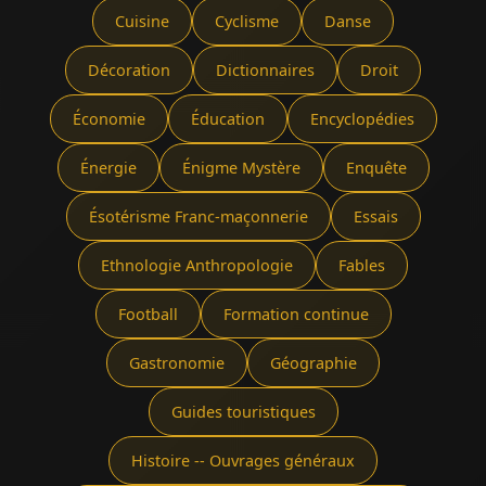
Cuisine
Cyclisme
Danse
Décoration
Dictionnaires
Droit
Économie
Éducation
Encyclopédies
Énergie
Énigme Mystère
Enquête
Ésotérisme Franc-maçonnerie
Essais
Ethnologie Anthropologie
Fables
Football
Formation continue
Gastronomie
Géographie
Guides touristiques
Histoire -- Ouvrages généraux