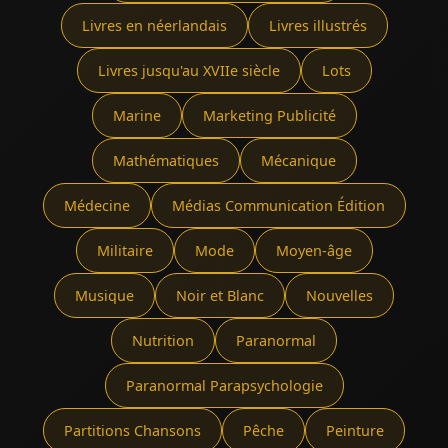
Livres en néerlandais
Livres illustrés
Livres jusqu'au XVIIe siècle
Lots
Marine
Marketing Publicité
Mathématiques
Mécanique
Médecine
Médias Communication Édition
Militaire
Mode
Moyen-âge
Musique
Noir et Blanc
Nouvelles
Nutrition
Paranormal
Paranormal Parapsychologie
Partitions Chansons
Pêche
Peinture