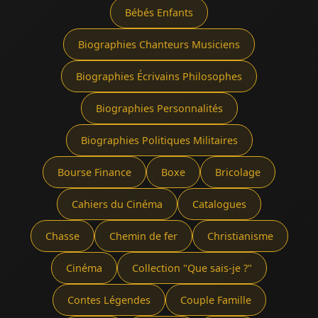
Bébés Enfants
Biographies Chanteurs Musiciens
Biographies Écrivains Philosophes
Biographies Personnalités
Biographies Politiques Militaires
Bourse Finance
Boxe
Bricolage
Cahiers du Cinéma
Catalogues
Chasse
Chemin de fer
Christianisme
Cinéma
Collection "Que sais-je ?"
Contes Légendes
Couple Famille