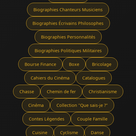
Biographies Chanteurs Musiciens
Biographies Écrivains Philosophes
Biographies Personnalités
Biographies Politiques Militaires
Bourse Finance
Boxe
Bricolage
Cahiers du Cinéma
Catalogues
Chasse
Chemin de fer
Christianisme
Cinéma
Collection "Que sais-je ?"
Contes Légendes
Couple Famille
Cuisine
Cyclisme
Danse