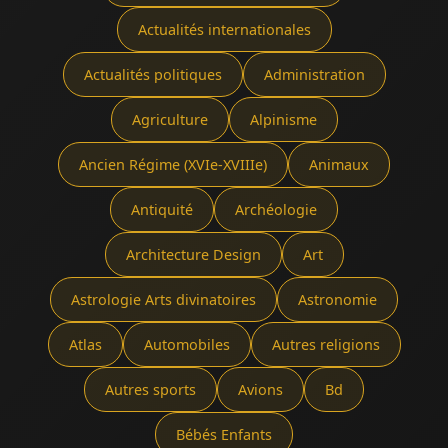
Actualités internationales
Actualités politiques
Administration
Agriculture
Alpinisme
Ancien Régime (XVIe-XVIIIe)
Animaux
Antiquité
Archéologie
Architecture Design
Art
Astrologie Arts divinatoires
Astronomie
Atlas
Automobiles
Autres religions
Autres sports
Avions
Bd
Bébés Enfants