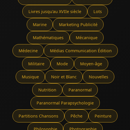
Livres jusqu'au XVIIe siècle
Lots
Marine
Marketing Publicité
Mathématiques
Mécanique
Médecine
Médias Communication Édition
Militaire
Mode
Moyen-âge
Musique
Noir et Blanc
Nouvelles
Nutrition
Paranormal
Paranormal Parapsychologie
Partitions Chansons
Pêche
Peinture
Philosophie
Photographie