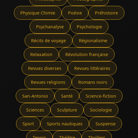
Physique Chimie
Poésie
Préhistoire
Psychanalyse
Psychologie
Récits de voyage
Régionalisme
Relaxation
Révolution française
Revues diverses
Revues littéraires
Revues religions
Romans noirs
San-Antonio
Santé
Science-fiction
Sciences
Sculpture
Sociologie
Sport
Sports nautiques
Suspense
Tennis
Théâtre
Thrillers