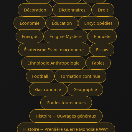
Décoration
Dictionnaires
Droit
Économie
Éducation
Encyclopédies
Énergie
Énigme Mystère
Enquête
Ésotérisme Franc-maçonnerie
Essais
Ethnologie Anthropologie
Fables
Football
Formation continue
Gastronomie
Géographie
Guides touristiques
Histoire -- Ouvrages généraux
Histoire -- Première Guerre Mondiale WW1