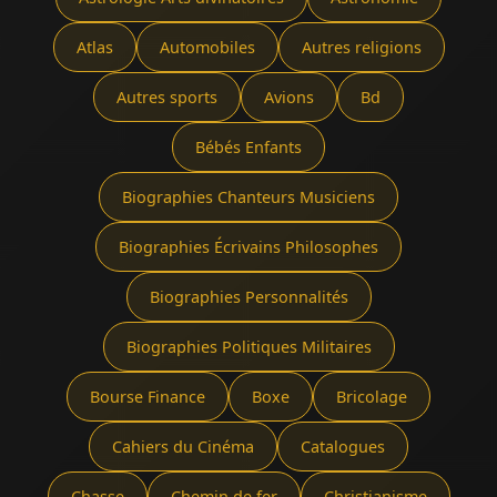
Atlas
Automobiles
Autres religions
Autres sports
Avions
Bd
Bébés Enfants
Biographies Chanteurs Musiciens
Biographies Écrivains Philosophes
Biographies Personnalités
Biographies Politiques Militaires
Bourse Finance
Boxe
Bricolage
Cahiers du Cinéma
Catalogues
Chasse
Chemin de fer
Christianisme