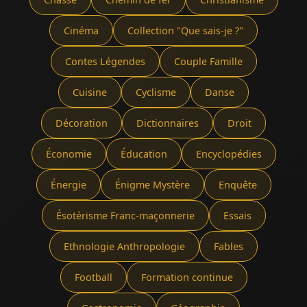
Cinéma
Collection "Que sais-je ?"
Contes Légendes
Couple Famille
Cuisine
Cyclisme
Danse
Décoration
Dictionnaires
Droit
Économie
Éducation
Encyclopédies
Énergie
Énigme Mystère
Enquête
Ésotérisme Franc-maçonnerie
Essais
Ethnologie Anthropologie
Fables
Football
Formation continue