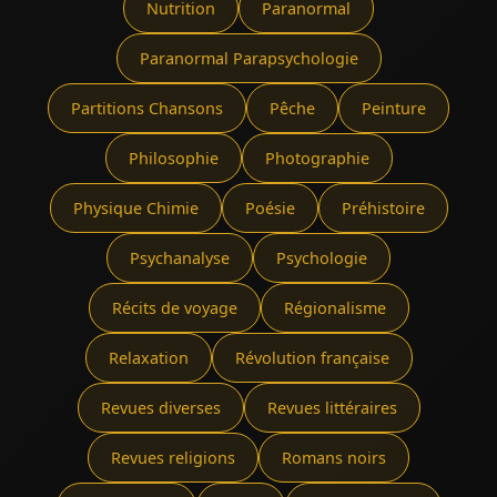
Nutrition
Paranormal
Paranormal Parapsychologie
Partitions Chansons
Pêche
Peinture
Philosophie
Photographie
Physique Chimie
Poésie
Préhistoire
Psychanalyse
Psychologie
Récits de voyage
Régionalisme
Relaxation
Révolution française
Revues diverses
Revues littéraires
Revues religions
Romans noirs