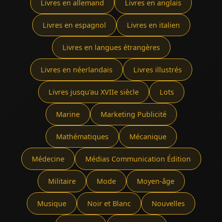
Livres en allemand
Livres en anglais
Livres en espagnol
Livres en italien
Livres en langues étrangères
Livres en néerlandais
Livres illustrés
Livres jusqu'au XVIIe siècle
Lots
Marine
Marketing Publicité
Mathématiques
Mécanique
Médecine
Médias Communication Édition
Militaire
Mode
Moyen-âge
Musique
Noir et Blanc
Nouvelles