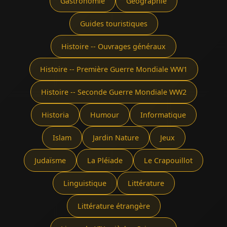
Gastronomie
Géographie
Guides touristiques
Histoire -- Ouvrages généraux
Histoire -- Première Guerre Mondiale WW1
Histoire -- Seconde Guerre Mondiale WW2
Historia
Humour
Informatique
Islam
Jardin Nature
Jeux
Judaïsme
La Pléïade
Le Crapouillot
Linguistique
Littérature
Littérature étrangère