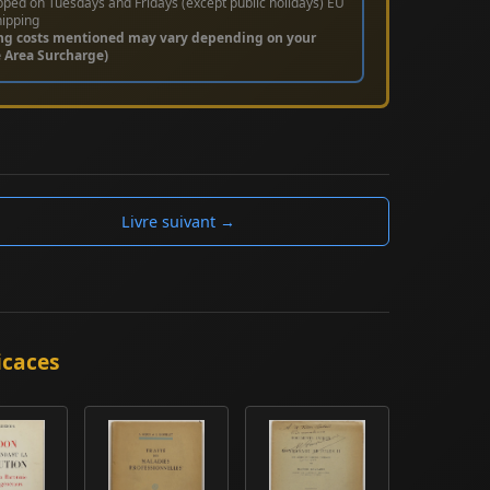
pped on Tuesdays and Fridays (except public holidays) EU
hipping
ng costs mentioned may vary depending on your
e Area Surcharge)
Livre suivant →
icaces