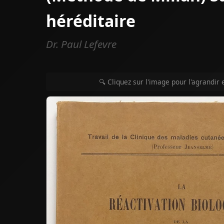
héréditaire
Dr. Paul Lefevre
🔍 Cliquez sur l'image pour l'agrandir 