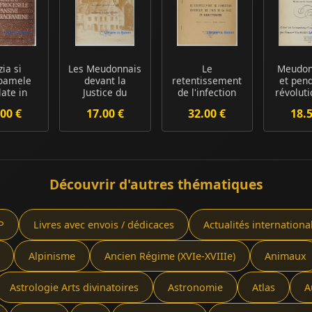
zia si
Les Meudonnais
Le
Meudon
oamele
devant la
retentissement
et pend
late in
Justice du
de l'infection
révoluti
cesele
Bailliage
chronique des
fin de 
00 €
17.00 €
32.00 €
18.
ive i...
sinus de...
Découvrir d'autres thématiques
P
Livres avec envois / dédicaces
Actualités internationa
Alpinisme
Ancien Régime (XVIe-XVIIIe)
Animaux
Astrologie Arts divinatoires
Astronomie
Atlas
A