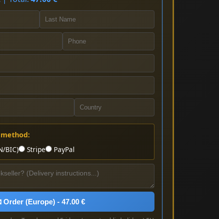
 method:
N/BIC)
Stripe
PayPal
 Order (Europe) - 47.00 €