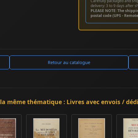
Carefully packaged and shi
delivery: 3 to 9 days after s
PLEASE NOTE: The shippi
postal code (UPS - Remot
Retour au catalogue
la même thématique : Livres avec envois / déd