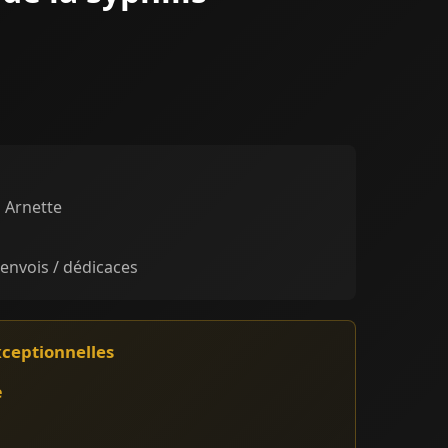
s Arnette
 envois / dédicaces
xceptionnelles
e