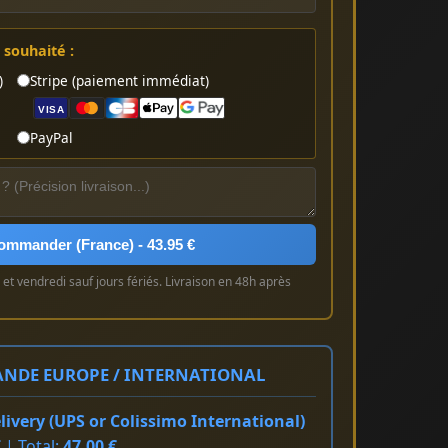
souhaité :
)
Stripe (paiement immédiat)
VISA
PayPal
ommander (France) - 43.95 €
et vendredi sauf jours fériés. Livraison en 48h après
NDE EUROPE / INTERNATIONAL
ivery (UPS or Colissimo International)
 | Total:
47.00 €