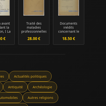
 avant
Traité des
Documents
ant la
maladies
inédits
on, I La
professionnelles
concernant le
la B...
monnayage de
50 €
28.00 €
18.50 €
Jules II a...
les
Actualités politiques
Antiquité
Archéologie
utomobiles
Autres religions