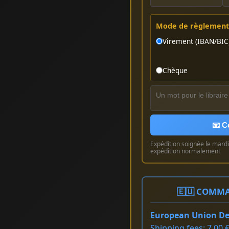
Mode de règlement 
Virement (IBAN/BIC
Chèque
📧 C
Expédition soignée le mardi 
expédition normalement
🇪🇺 COMMA
European Union Del
Shipping fees: 7.00 €