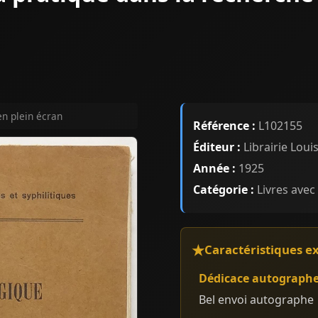
en plein écran
Référence :
L102155
Éditeur :
Librairie Loui
Année :
1925
Catégorie :
Livres avec
Caractéristiques e
Dédicace autograph
Bel envoi autographe