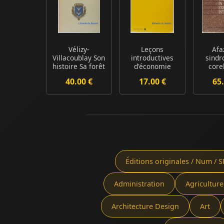
Vélizy-
Leçons
Afa
Villacoublay Son
introductives
sindr
histoire Sa forêt
d'économie
core
et ses étangs...
pro
40.00 €
17.00 €
65.
expans
Éditions originales / Num / S
Administration
Agriculture
Architecture Design
Art