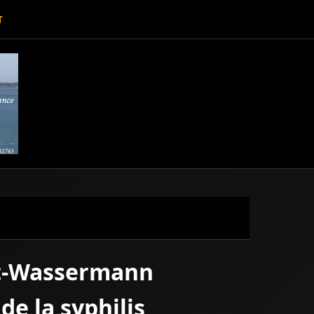
T
det-Wassermann
de la syphilis