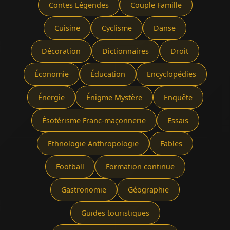
Contes Légendes
Couple Famille
Cuisine
Cyclisme
Danse
Décoration
Dictionnaires
Droit
Économie
Éducation
Encyclopédies
Énergie
Énigme Mystère
Enquête
Ésotérisme Franc-maçonnerie
Essais
Ethnologie Anthropologie
Fables
Football
Formation continue
Gastronomie
Géographie
Guides touristiques