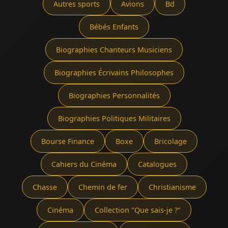
Autres sports
Avions
Bd
Bébés Enfants
Biographies Chanteurs Musiciens
Biographies Écrivains Philosophes
Biographies Personnalités
Biographies Politiques Militaires
Bourse Finance
Boxe
Bricolage
Cahiers du Cinéma
Catalogues
Chasse
Chemin de fer
Christianisme
Cinéma
Collection "Que sais-je ?"