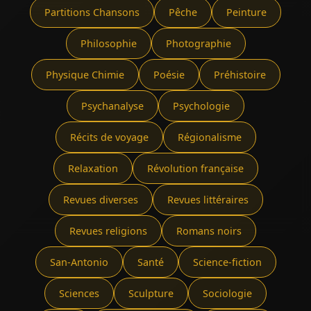
Partitions Chansons
Pêche
Peinture
Philosophie
Photographie
Physique Chimie
Poésie
Préhistoire
Psychanalyse
Psychologie
Récits de voyage
Régionalisme
Relaxation
Révolution française
Revues diverses
Revues littéraires
Revues religions
Romans noirs
San-Antonio
Santé
Science-fiction
Sciences
Sculpture
Sociologie