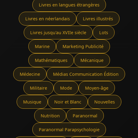
Livres en langues étrangères
Livres en néerlandais
Livres illustrés
Livres jusqu'au XVIIe siècle
Lots
Marine
Marketing Publicité
Mathématiques
Mécanique
Médecine
Médias Communication Édition
Militaire
Mode
Moyen-âge
Musique
Noir et Blanc
Nouvelles
Nutrition
Paranormal
Paranormal Parapsychologie