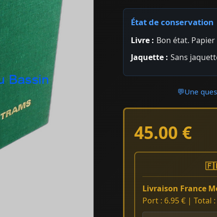
État de conservation
Livre :
Bon état. Papier
Jaquette :
Sans jaquett
💬
Une quest
45.00 €
🇫
Livraison France Mé
Port : 6.95 € | Total 