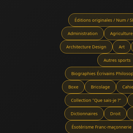
Éditions originales / Num / S
Administration
Agriculture
Architecture Design
Art
Autres sports
Biographies Écrivains Philoso
Boxe
Bricolage
Cahi
Collection "Que sais-je ?"
Dictionnaires
Droit
Ésotérisme Franc-maçonnerie