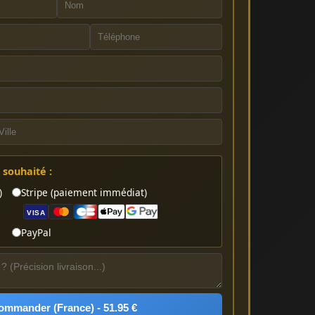
souhaité :
)
Stripe (paiement immédiat)
VISA
PayPal
ommander (France) - 51.95 €