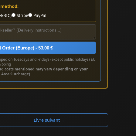
 method:
N/BIC)
Stripe
PayPal
 Order (Europe) - 53.00 €
pped on Tuesdays and Fridays (except public holidays) EU
hipping
ng costs mentioned may vary depending on your
e Area Surcharge)
Livre suivant →