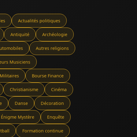
les
Actualités politiques
Antiquité
Archéologie
utomobiles
Autres religions
eurs Musiciens
Militaires
Bourse Finance
Christianisme
Cinéma
e
Danse
Décoration
Énigme Mystère
Enquête
tball
Formation continue