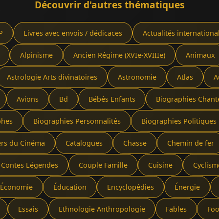
Découvrir d'autres thématiques
P
Livres avec envois / dédicaces
Actualités internationa
Alpinisme
Ancien Régime (XVIe-XVIIIe)
Animaux
Astrologie Arts divinatoires
Astronomie
Atlas
A
Avions
Bd
Bébés Enfants
Biographies Chant
phes
Biographies Personnalités
Biographies Politiques 
ers du Cinéma
Catalogues
Chasse
Chemin de fer
Contes Légendes
Couple Famille
Cuisine
Cyclism
Économie
Éducation
Encyclopédies
Énergie
Essais
Ethnologie Anthropologie
Fables
Foo