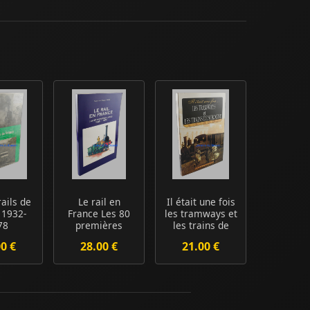
rails de
Le rail en
Il était une fois
 1932-
France Les 80
les tramways et
78
premières
les trains de
lignes 1828-
Sologne...
00 €
28.00 €
21.00 €
1851