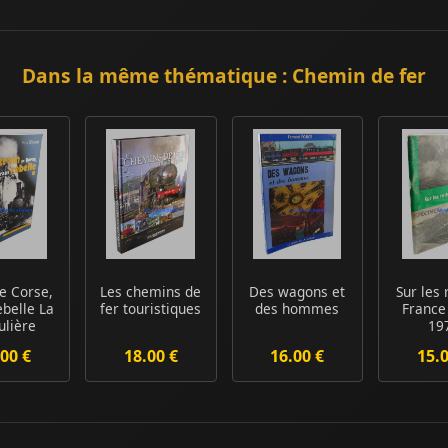
Dans la même thématique : Chemin de fer
de Corse,
Les chemins de
Des wagons et
Sur les 
ebelle La
fer touristiques
des hommes
France
ulière
19
re du...
00 €
18.00 €
16.00 €
15.