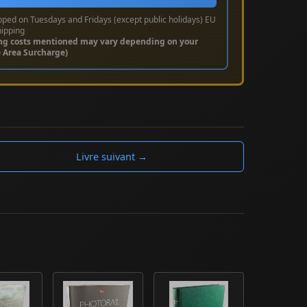
pped on Tuesdays and Fridays (except public holidays) EU
hipping
ng costs mentioned may vary depending on your
e Area Surcharge)
Livre suivant →