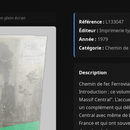
en plein écran
Référence :
L133047
Éditeur :
Imprimerie typ
Année :
1979
Catégorie :
Chemin de 
Description
Chemin de fer. Ferroviair
Introduction : ce volume
Massif Central". L'accue
un complément qui déb
Central avec même de b
France et qui ont souve