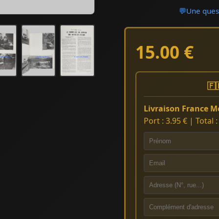
💬
Une quest
15.00 €
🇫
Livraison France Mé
Port : 3.95 € | Total 