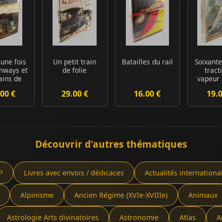
t une fois
Un petit train
Batailles du rail
Soixante
amways et
de folie
tract
rains de
vapeur 
gne...
réseaux 
00 €
29.00 €
16.00 €
19.
Découvrir d'autres thématiques
P
Livres avec envois / dédicaces
Actualités internationa
Alpinisme
Ancien Régime (XVIe-XVIIIe)
Animaux
Astrologie Arts divinatoires
Astronomie
Atlas
A