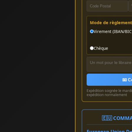
Mode de règlement 
Virement (IBAN/BIC
Chèque
📧 C
Expédition soignée le mardi 
expédition normalement
🇪🇺 COMMA
European Union Del