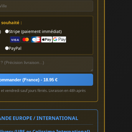
souhaité :
)
Stripe (paiement immédiat)
VISA
PayPal
ommander (France) - 18.95 €
et vendredi sauf jours fériés. Livraison en 48h après
NDE EUROPE / INTERNATIONAL
ivery (UPS or Colissimo International)