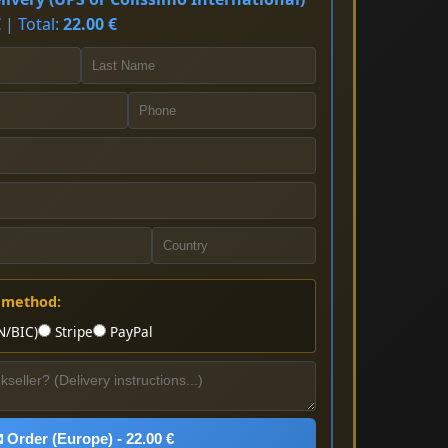
 | Total:
22.00 €
 method:
N/BIC)
Stripe
PayPal
 Order (Europe) - 22.00 €