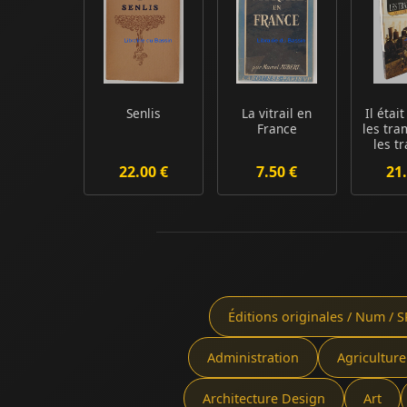
Senlis
La vitrail en
Il étai
France
les tr
les t
Solo
22.00 €
7.50 €
21.
Éditions originales / Num / S
Administration
Agriculture
Architecture Design
Art