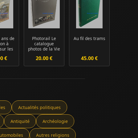
 ans de
Photorail Le
Au fil des trams
ion à
catalogue
sur les
photos de la Vie
franç...
du Rail
00 €
20.00 €
45.00 €
les
Actualités politiques
Antiquité
Archéologie
utomobiles
Autres religions