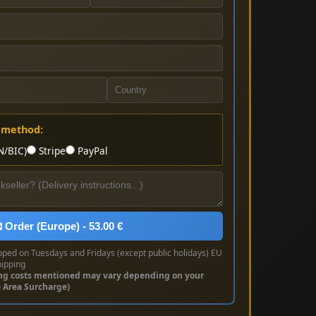
 method:
N/BIC)
Stripe
PayPal
 Order (Europe) - 53.00 €
pped on Tuesdays and Fridays (except public holidays) EU
hipping
ng costs mentioned may vary depending on your
e Area Surcharge)