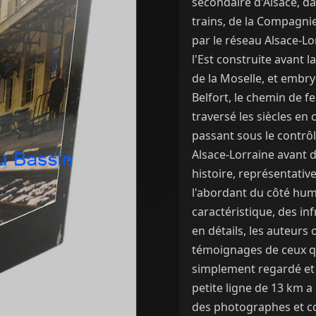
secondaire d'Alsace, da
trains, de la Compagnie 
par le réseau Alsace-Lo
l'Est construite avant l
de la Moselle, et embryo
Belfort, le chemin de fe
traversé les siècles en 
passant sous le contrôl
Alsace-Lorraine avant d
histoire, représentativ
l'abordant du côté huma
caractéristique, des in
en détails, les auteurs
témoignages de ceux qui
simplement regardé et p
petite ligne de 13 km a
des photographes et co