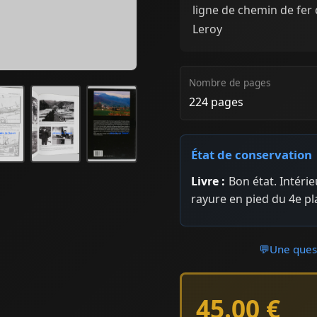
ligne de chemin de fer 
Leroy
Nombre de pages
224 pages
État de conservation
Livre :
Bon état. Intéri
rayure en pied du 4e pl
💬
Une quest
45.00 €