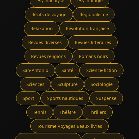
Psychanalyse
Psychologie
Récits de voyage
Régionalisme
Relaxation
Révolution française
Revues diverses
Revues littéraires
Revues religions
Romans noirs
San-Antonio
Santé
Science-fiction
Sciences
Sculpture
Sociologie
Sport
Sports nautiques
Suspense
Tennis
Théâtre
Thrillers
Tourisme Voyages Beaux livres