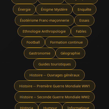
Énergie
Énigme Mystère
Enquête
Ésotérisme Franc-maçonnerie
Essais
Ethnologie Anthropologie
Fables
Football
Formation continue
Gastronomie
Géographie
Guides touristiques
Histoire -- Ouvrages généraux
Histoire -- Première Guerre Mondiale WW1
Histoire -- Seconde Guerre Mondiale WW2
Historia
Humour
Informatique