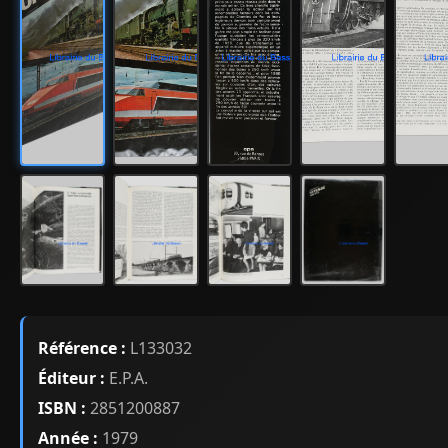
Référence :
L133032
Éditeur :
E.P.A.
ISBN :
2851200887
Année :
1979