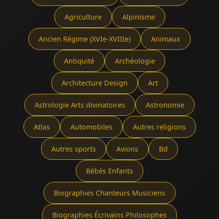
Agriculture
Alpinisme
Ancien Régime (XVIe-XVIIIe)
Animaux
Antiquité
Archéologie
Architecture Design
Art
Astrologie Arts divinatoires
Astronomie
Atlas
Automobiles
Autres religions
Autres sports
Avions
Bd
Bébés Enfants
Biographies Chanteurs Musiciens
Biographies Écrivains Philosophes