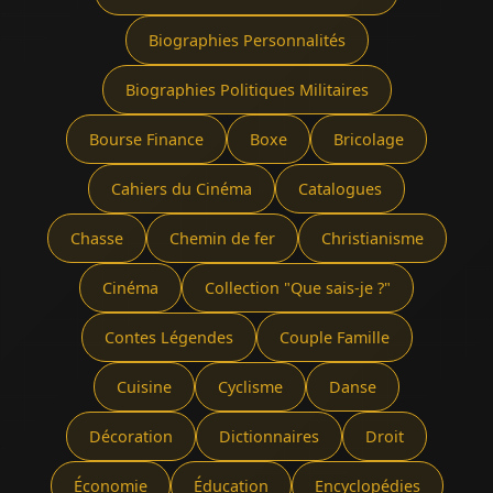
Biographies Personnalités
Biographies Politiques Militaires
Bourse Finance
Boxe
Bricolage
Cahiers du Cinéma
Catalogues
Chasse
Chemin de fer
Christianisme
Cinéma
Collection "Que sais-je ?"
Contes Légendes
Couple Famille
Cuisine
Cyclisme
Danse
Décoration
Dictionnaires
Droit
Économie
Éducation
Encyclopédies