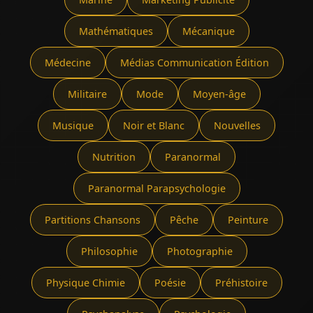
Mathématiques
Mécanique
Médecine
Médias Communication Édition
Militaire
Mode
Moyen-âge
Musique
Noir et Blanc
Nouvelles
Nutrition
Paranormal
Paranormal Parapsychologie
Partitions Chansons
Pêche
Peinture
Philosophie
Photographie
Physique Chimie
Poésie
Préhistoire