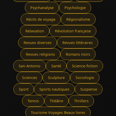
Psychanalyse
Psychologie
Récits de voyage
Régionalisme
Relaxation
Révolution française
Revues diverses
Revues littéraires
Revues religions
Romans noirs
San-Antonio
Santé
Science-fiction
Sciences
Sculpture
Sociologie
Sport
Sports nautiques
Suspense
Tennis
Théâtre
Thrillers
Tourisme Voyages Beaux livres