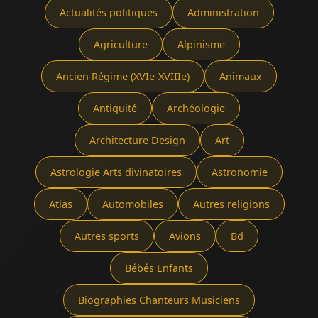
Actualités politiques
Administration
Agriculture
Alpinisme
Ancien Régime (XVIe-XVIIIe)
Animaux
Antiquité
Archéologie
Architecture Design
Art
Astrologie Arts divinatoires
Astronomie
Atlas
Automobiles
Autres religions
Autres sports
Avions
Bd
Bébés Enfants
Biographies Chanteurs Musiciens