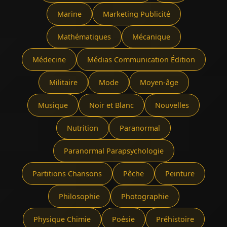
Marine
Marketing Publicité
Mathématiques
Mécanique
Médecine
Médias Communication Édition
Militaire
Mode
Moyen-âge
Musique
Noir et Blanc
Nouvelles
Nutrition
Paranormal
Paranormal Parapsychologie
Partitions Chansons
Pêche
Peinture
Philosophie
Photographie
Physique Chimie
Poésie
Préhistoire