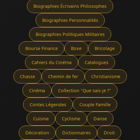
Biographies Écrivains Philosophes
Biographies Personnalités
Biographies Politiques Militaires
Bourse Finance
Boxe
Bricolage
Cahiers du Cinéma
Catalogues
Chasse
Chemin de fer
Christianisme
Cinéma
Collection "Que sais-je ?"
Contes Légendes
Couple Famille
Cuisine
Cyclisme
Danse
Décoration
Dictionnaires
Droit