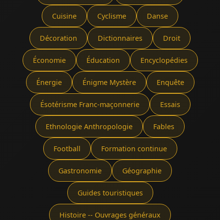
Cuisine
Cyclisme
Danse
Décoration
Dictionnaires
Droit
Économie
Éducation
Encyclopédies
Énergie
Énigme Mystère
Enquête
Ésotérisme Franc-maçonnerie
Essais
Ethnologie Anthropologie
Fables
Football
Formation continue
Gastronomie
Géographie
Guides touristiques
Histoire -- Ouvrages généraux