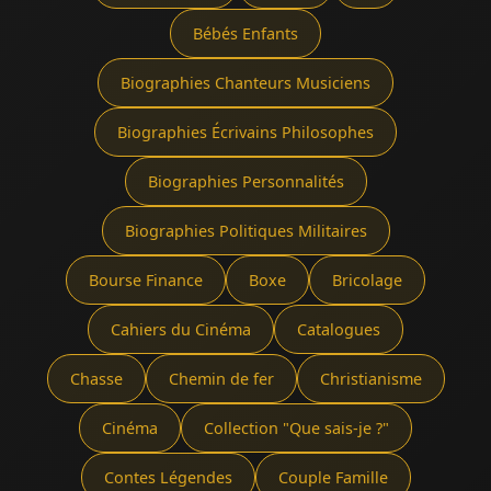
Bébés Enfants
Biographies Chanteurs Musiciens
Biographies Écrivains Philosophes
Biographies Personnalités
Biographies Politiques Militaires
Bourse Finance
Boxe
Bricolage
Cahiers du Cinéma
Catalogues
Chasse
Chemin de fer
Christianisme
Cinéma
Collection "Que sais-je ?"
Contes Légendes
Couple Famille