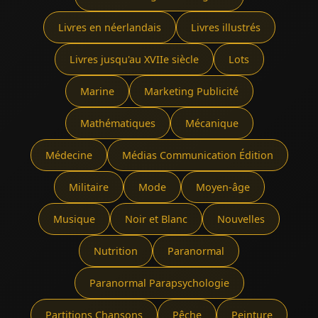
Livres en néerlandais
Livres illustrés
Livres jusqu'au XVIIe siècle
Lots
Marine
Marketing Publicité
Mathématiques
Mécanique
Médecine
Médias Communication Édition
Militaire
Mode
Moyen-âge
Musique
Noir et Blanc
Nouvelles
Nutrition
Paranormal
Paranormal Parapsychologie
Partitions Chansons
Pêche
Peinture