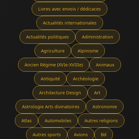
Livres avec envois / dédicaces
Actualités internationales
Actualités politiques
Administration
Agriculture
Alpinisme
Ancien Régime (XVIe-XVIIIe)
Animaux
Antiquité
Archéologie
Architecture Design
Art
Astrologie Arts divinatoires
Astronomie
Atlas
Automobiles
Autres religions
Autres sports
Avions
Bd