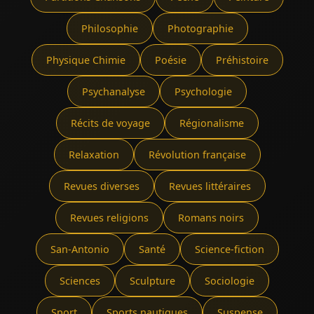
Philosophie
Photographie
Physique Chimie
Poésie
Préhistoire
Psychanalyse
Psychologie
Récits de voyage
Régionalisme
Relaxation
Révolution française
Revues diverses
Revues littéraires
Revues religions
Romans noirs
San-Antonio
Santé
Science-fiction
Sciences
Sculpture
Sociologie
Sport
Sports nautiques
Suspense