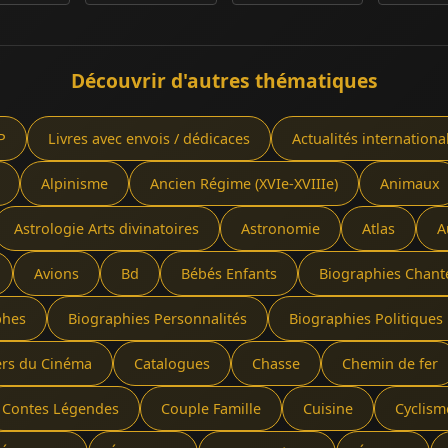
Découvrir d'autres thématiques
P
Livres avec envois / dédicaces
Actualités internationa
Alpinisme
Ancien Régime (XVIe-XVIIIe)
Animaux
Astrologie Arts divinatoires
Astronomie
Atlas
A
Avions
Bd
Bébés Enfants
Biographies Chant
phes
Biographies Personnalités
Biographies Politiques 
ers du Cinéma
Catalogues
Chasse
Chemin de fer
Contes Légendes
Couple Famille
Cuisine
Cyclism