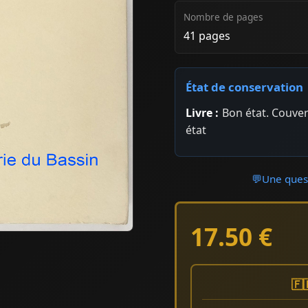
Nombre de pages
41 pages
État de conservation
Livre :
Bon état. Couver
état
💬
Une quest
17.50 €
🇫