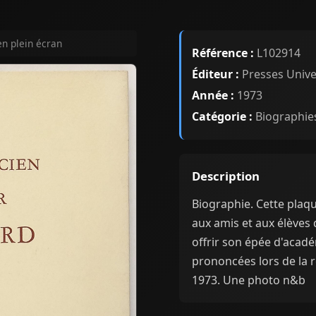
en plein écran
Référence :
L102914
Éditeur :
Presses Univer
Année :
1973
Catégorie :
Biographies
Description
Biographie. Cette plaqu
aux amis et aux élèves 
offrir son épée d'académ
prononcées lors de la 
1973. Une photo n&b