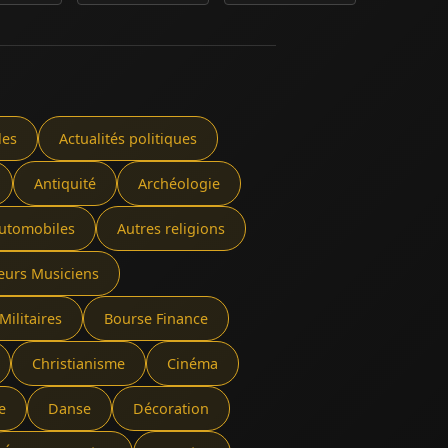
les
Actualités politiques
Antiquité
Archéologie
utomobiles
Autres religions
eurs Musiciens
Militaires
Bourse Finance
Christianisme
Cinéma
e
Danse
Décoration