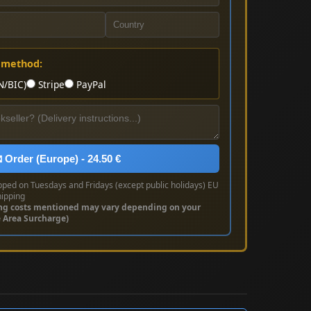
 method:
N/BIC)
Stripe
PayPal
 Order (Europe) - 24.50 €
pped on Tuesdays and Fridays (except public holidays) EU
hipping
ng costs mentioned may vary depending on your
e Area Surcharge)