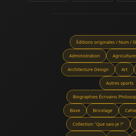
Éditions originales / Num / S
Administration
Agriculture
Architecture Design
Art
Autres sports
Biographies Écrivains Philoso
Boxe
Bricolage
Cahi
Collection "Que sais-je ?"