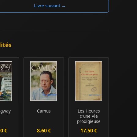
Livre suivant →
ités
ngway
Camus
Les Heures
d'une Vie
prodigieuse
Mademoiselle
50 €
8.60 €
17.50 €
Blondiau ...