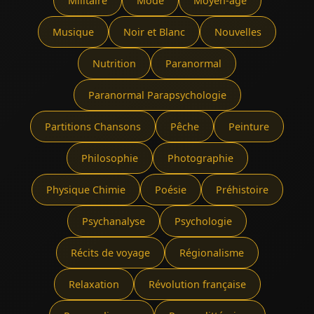
Militaire
Mode
Moyen-âge
Musique
Noir et Blanc
Nouvelles
Nutrition
Paranormal
Paranormal Parapsychologie
Partitions Chansons
Pêche
Peinture
Philosophie
Photographie
Physique Chimie
Poésie
Préhistoire
Psychanalyse
Psychologie
Récits de voyage
Régionalisme
Relaxation
Révolution française