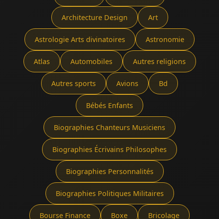
Architecture Design
Art
Astrologie Arts divinatoires
Astronomie
Atlas
Automobiles
Autres religions
Autres sports
Avions
Bd
Bébés Enfants
Biographies Chanteurs Musiciens
Biographies Écrivains Philosophes
Biographies Personnalités
Biographies Politiques Militaires
Bourse Finance
Boxe
Bricolage