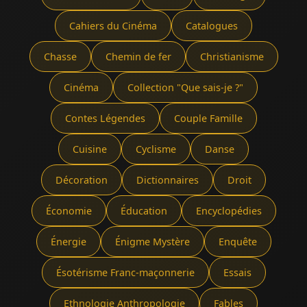
Cahiers du Cinéma
Catalogues
Chasse
Chemin de fer
Christianisme
Cinéma
Collection "Que sais-je ?"
Contes Légendes
Couple Famille
Cuisine
Cyclisme
Danse
Décoration
Dictionnaires
Droit
Économie
Éducation
Encyclopédies
Énergie
Énigme Mystère
Enquête
Ésotérisme Franc-maçonnerie
Essais
Ethnologie Anthropologie
Fables