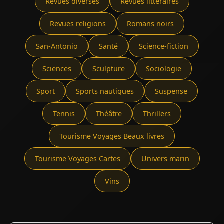
Revues diverses
Revues littéraires
Revues religions
Romans noirs
San-Antonio
Santé
Science-fiction
Sciences
Sculpture
Sociologie
Sport
Sports nautiques
Suspense
Tennis
Théâtre
Thrillers
Tourisme Voyages Beaux livres
Tourisme Voyages Cartes
Univers marin
Vins