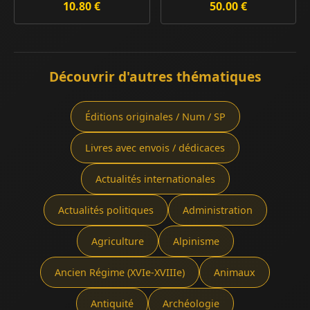
10.80 €
50.00 €
Découvrir d'autres thématiques
Éditions originales / Num / SP
Livres avec envois / dédicaces
Actualités internationales
Actualités politiques
Administration
Agriculture
Alpinisme
Ancien Régime (XVIe-XVIIIe)
Animaux
Antiquité
Archéologie