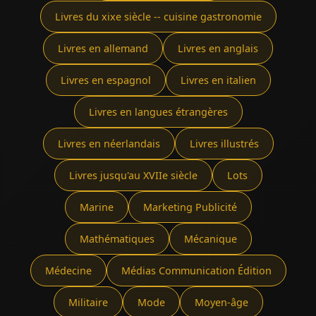
Livres du xixe siècle -- cuisine gastronomie
Livres en allemand
Livres en anglais
Livres en espagnol
Livres en italien
Livres en langues étrangères
Livres en néerlandais
Livres illustrés
Livres jusqu'au XVIIe siècle
Lots
Marine
Marketing Publicité
Mathématiques
Mécanique
Médecine
Médias Communication Édition
Militaire
Mode
Moyen-âge