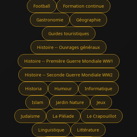
Football
Formation continue
Gastronomie
Géographie
Guides touristiques
Histoire -- Ouvrages généraux
Histoire -- Première Guerre Mondiale WW1
Histoire -- Seconde Guerre Mondiale WW2
Historia
Humour
Informatique
Islam
Jardin Nature
Jeux
Judaïsme
La Pléïade
Le Crapouillot
Linguistique
Littérature