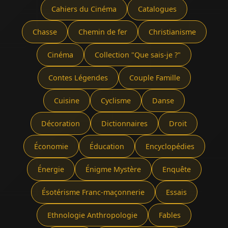
Cahiers du Cinéma
Catalogues
Chasse
Chemin de fer
Christianisme
Cinéma
Collection "Que sais-je ?"
Contes Légendes
Couple Famille
Cuisine
Cyclisme
Danse
Décoration
Dictionnaires
Droit
Économie
Éducation
Encyclopédies
Énergie
Énigme Mystère
Enquête
Ésotérisme Franc-maçonnerie
Essais
Ethnologie Anthropologie
Fables