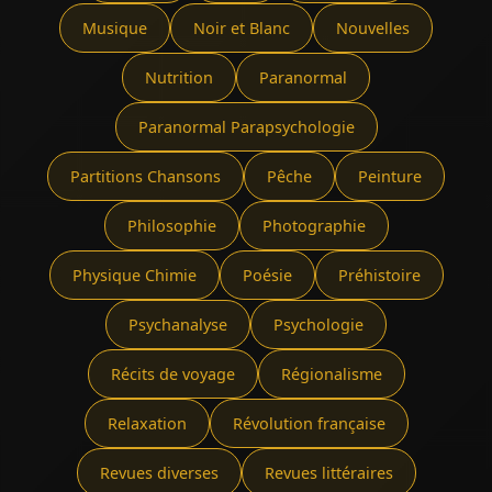
Musique
Noir et Blanc
Nouvelles
Nutrition
Paranormal
Paranormal Parapsychologie
Partitions Chansons
Pêche
Peinture
Philosophie
Photographie
Physique Chimie
Poésie
Préhistoire
Psychanalyse
Psychologie
Récits de voyage
Régionalisme
Relaxation
Révolution française
Revues diverses
Revues littéraires