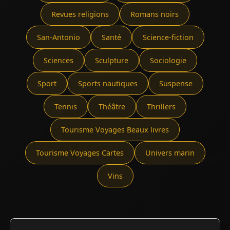
Revues religions
Romans noirs
San-Antonio
Santé
Science-fiction
Sciences
Sculpture
Sociologie
Sport
Sports nautiques
Suspense
Tennis
Théâtre
Thrillers
Tourisme Voyages Beaux livres
Tourisme Voyages Cartes
Univers marin
Vins