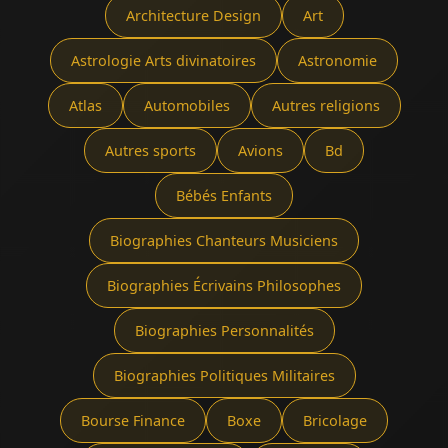
Architecture Design
Art
Astrologie Arts divinatoires
Astronomie
Atlas
Automobiles
Autres religions
Autres sports
Avions
Bd
Bébés Enfants
Biographies Chanteurs Musiciens
Biographies Écrivains Philosophes
Biographies Personnalités
Biographies Politiques Militaires
Bourse Finance
Boxe
Bricolage