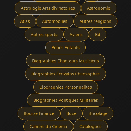
Astrologie Arts divinatoires
Astronomie
Atlas
Automobiles
Autres religions
Autres sports
Avions
Bd
Bébés Enfants
Biographies Chanteurs Musiciens
Biographies Écrivains Philosophes
Biographies Personnalités
Biographies Politiques Militaires
Bourse Finance
Boxe
Bricolage
Cahiers du Cinéma
Catalogues