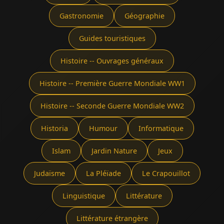
Gastronomie
Géographie
Guides touristiques
Histoire -- Ouvrages généraux
Histoire -- Première Guerre Mondiale WW1
Histoire -- Seconde Guerre Mondiale WW2
Historia
Humour
Informatique
Islam
Jardin Nature
Jeux
Judaïsme
La Pléïade
Le Crapouillot
Linguistique
Littérature
Littérature étrangère