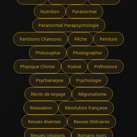
Nutrition
Paranormal
Paranormal Parapsychologie
Partitions Chansons
Pêche
Peinture
Philosophie
Photographie
Physique Chimie
Poésie
Préhistoire
Psychanalyse
Psychologie
Récits de voyage
Régionalisme
Relaxation
Révolution française
Revues diverses
Revues littéraires
Revues religions
Romans noirs