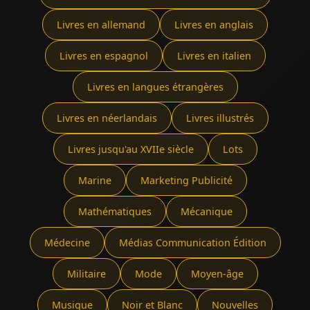
Livres en allemand
Livres en anglais
Livres en espagnol
Livres en italien
Livres en langues étrangères
Livres en néerlandais
Livres illustrés
Livres jusqu'au XVIIe siècle
Lots
Marine
Marketing Publicité
Mathématiques
Mécanique
Médecine
Médias Communication Édition
Militaire
Mode
Moyen-âge
Musique
Noir et Blanc
Nouvelles