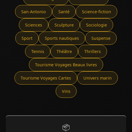
San-Antonio
Santé
Science-fiction
Sciences
Sculpture
Sociologie
Sport
Sports nautiques
Suspense
Tennis
Théâtre
Thrillers
Tourisme Voyages Beaux livres
Tourisme Voyages Cartes
Univers marin
Vins
📦