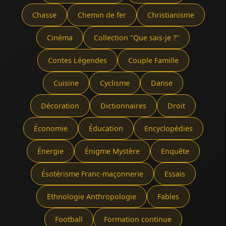
Chasse
Chemin de fer
Christianisme
Cinéma
Collection "Que sais-je ?"
Contes Légendes
Couple Famille
Cuisine
Cyclisme
Danse
Décoration
Dictionnaires
Droit
Économie
Éducation
Encyclopédies
Énergie
Énigme Mystère
Enquête
Ésotérisme Franc-maçonnerie
Essais
Ethnologie Anthropologie
Fables
Football
Formation continue