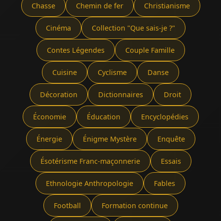
Chasse
Chemin de fer
Christianisme
Cinéma
Collection "Que sais-je ?"
Contes Légendes
Couple Famille
Cuisine
Cyclisme
Danse
Décoration
Dictionnaires
Droit
Économie
Éducation
Encyclopédies
Énergie
Énigme Mystère
Enquête
Ésotérisme Franc-maçonnerie
Essais
Ethnologie Anthropologie
Fables
Football
Formation continue