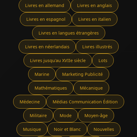
Livres en allemand
Livres en anglais
Livres en espagnol
Livres en italien
Livres en langues étrangères
Livres en néerlandais
Livres illustrés
Livres jusqu'au XVIIe siècle
Lots
Marine
Marketing Publicité
Mathématiques
Mécanique
Médecine
Médias Communication Édition
Militaire
Mode
Moyen-âge
Musique
Noir et Blanc
Nouvelles