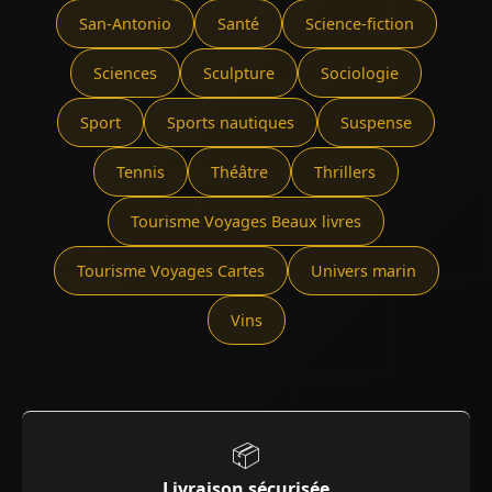
San-Antonio
Santé
Science-fiction
Sciences
Sculpture
Sociologie
Sport
Sports nautiques
Suspense
Tennis
Théâtre
Thrillers
Tourisme Voyages Beaux livres
Tourisme Voyages Cartes
Univers marin
Vins
📦
Livraison sécurisée