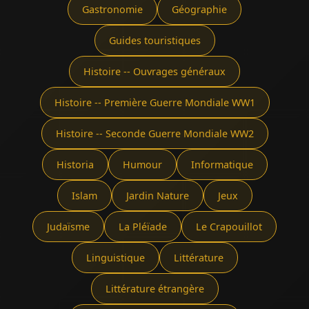
Gastronomie
Géographie
Guides touristiques
Histoire -- Ouvrages généraux
Histoire -- Première Guerre Mondiale WW1
Histoire -- Seconde Guerre Mondiale WW2
Historia
Humour
Informatique
Islam
Jardin Nature
Jeux
Judaïsme
La Pléïade
Le Crapouillot
Linguistique
Littérature
Littérature étrangère