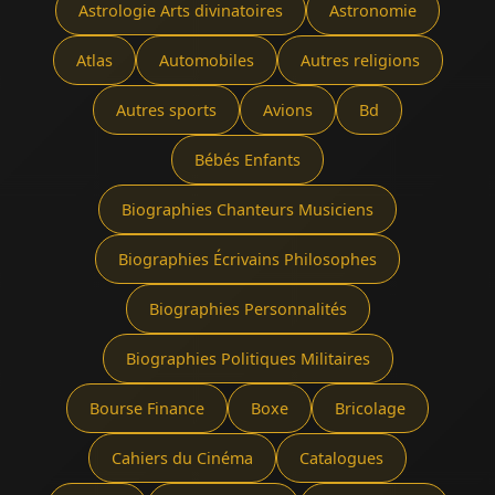
Astrologie Arts divinatoires
Astronomie
Atlas
Automobiles
Autres religions
Autres sports
Avions
Bd
Bébés Enfants
Biographies Chanteurs Musiciens
Biographies Écrivains Philosophes
Biographies Personnalités
Biographies Politiques Militaires
Bourse Finance
Boxe
Bricolage
Cahiers du Cinéma
Catalogues