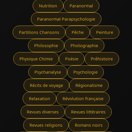
Nutrition
Paranormal
Paranormal Parapsychologie
Partitions Chansons
Pêche
Peinture
Philosophie
Photographie
Physique Chimie
Poésie
Préhistoire
Psychanalyse
Psychologie
Récits de voyage
Régionalisme
Relaxation
Révolution française
Revues diverses
Revues littéraires
Revues religions
Romans noirs