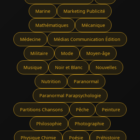
Marine
Marketing Publicité
Mathématiques
Mécanique
Médecine
Médias Communication Édition
Militaire
Mode
Moyen-âge
Musique
Noir et Blanc
Nouvelles
Nutrition
Paranormal
Paranormal Parapsychologie
Partitions Chansons
Pêche
Peinture
Philosophie
Photographie
Physique Chimie
Poésie
Préhistoire