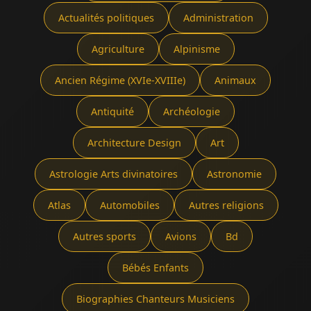
Actualités politiques
Administration
Agriculture
Alpinisme
Ancien Régime (XVIe-XVIIIe)
Animaux
Antiquité
Archéologie
Architecture Design
Art
Astrologie Arts divinatoires
Astronomie
Atlas
Automobiles
Autres religions
Autres sports
Avions
Bd
Bébés Enfants
Biographies Chanteurs Musiciens