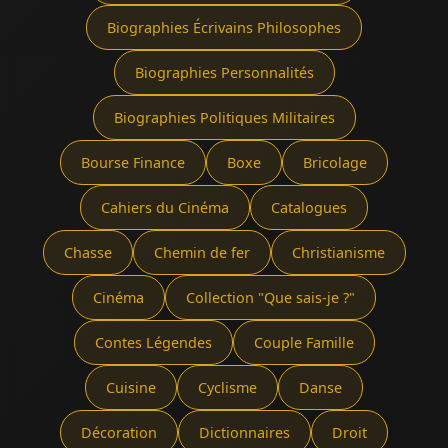
Biographies Écrivains Philosophes
Biographies Personnalités
Biographies Politiques Militaires
Bourse Finance
Boxe
Bricolage
Cahiers du Cinéma
Catalogues
Chasse
Chemin de fer
Christianisme
Cinéma
Collection "Que sais-je ?"
Contes Légendes
Couple Famille
Cuisine
Cyclisme
Danse
Décoration
Dictionnaires
Droit