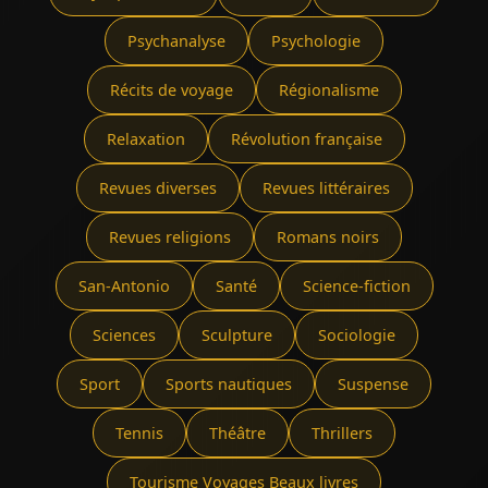
Psychanalyse
Psychologie
Récits de voyage
Régionalisme
Relaxation
Révolution française
Revues diverses
Revues littéraires
Revues religions
Romans noirs
San-Antonio
Santé
Science-fiction
Sciences
Sculpture
Sociologie
Sport
Sports nautiques
Suspense
Tennis
Théâtre
Thrillers
Tourisme Voyages Beaux livres