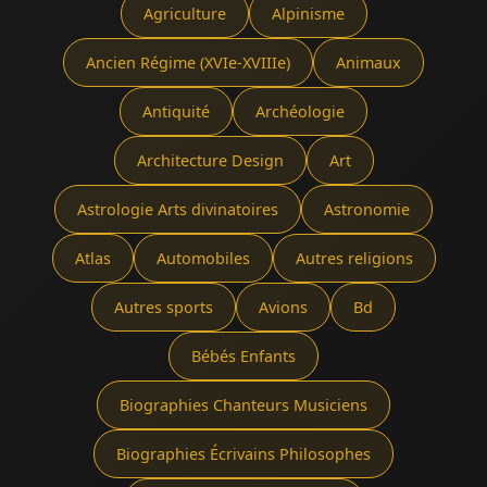
Agriculture
Alpinisme
Ancien Régime (XVIe-XVIIIe)
Animaux
Antiquité
Archéologie
Architecture Design
Art
Astrologie Arts divinatoires
Astronomie
Atlas
Automobiles
Autres religions
Autres sports
Avions
Bd
Bébés Enfants
Biographies Chanteurs Musiciens
Biographies Écrivains Philosophes