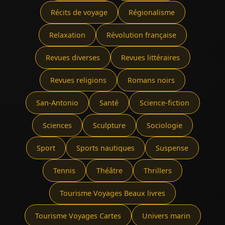
Récits de voyage
Régionalisme
Relaxation
Révolution française
Revues diverses
Revues littéraires
Revues religions
Romans noirs
San-Antonio
Santé
Science-fiction
Sciences
Sculpture
Sociologie
Sport
Sports nautiques
Suspense
Tennis
Théâtre
Thrillers
Tourisme Voyages Beaux livres
Tourisme Voyages Cartes
Univers marin