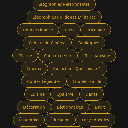
Biographies Personnalités
Biographies Politiques Militaires
Bourse Finance
Boxe
Bricolage
Cahiers du Cinéma
Catalogues
Chasse
Chemin de fer
Christianisme
Cinéma
Collection "Que sais-je ?"
Contes Légendes
Couple Famille
Cuisine
Cyclisme
Danse
Décoration
Dictionnaires
Droit
Économie
Éducation
Encyclopédies