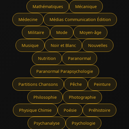
Mathématiques
Mécanique
Médecine
Médias Communication Édition
Militaire
Mode
Moyen-âge
Musique
Noir et Blanc
Nouvelles
Nutrition
Paranormal
Paranormal Parapsychologie
Partitions Chansons
Pêche
Peinture
Philosophie
Photographie
Physique Chimie
Poésie
Préhistoire
Psychanalyse
Psychologie