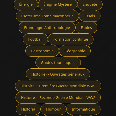
Énergie
Énigme Mystère
Enquête
Ésotérisme Franc-maçonnerie
Essais
Ethnologie Anthropologie
Fables
Football
Formation continue
Gastronomie
Géographie
Guides touristiques
Histoire -- Ouvrages généraux
Histoire -- Première Guerre Mondiale WW1
Histoire -- Seconde Guerre Mondiale WW2
Historia
Humour
Informatique