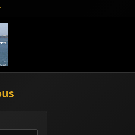
T
ous