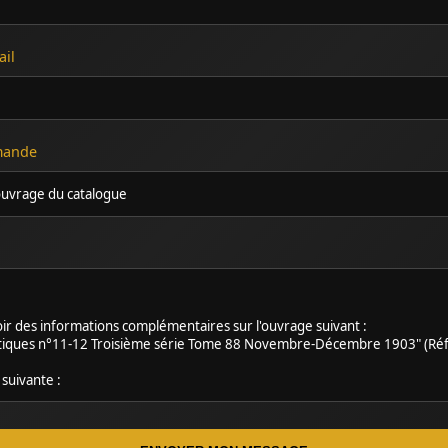
ail
emande