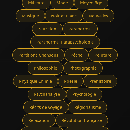
Militaire
Mode
Moyen-âge
Musique
Noir et Blanc
Nouvelles
Nutrition
Paranormal
Paranormal Parapsychologie
Partitions Chansons
Pêche
Peinture
Philosophie
Photographie
Physique Chimie
Poésie
Préhistoire
Psychanalyse
Psychologie
Récits de voyage
Régionalisme
Relaxation
Révolution française