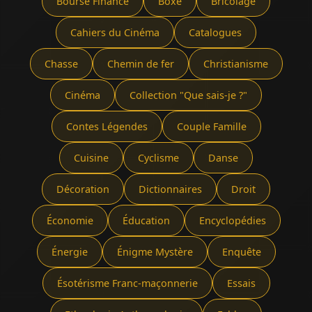
Bourse Finance
Boxe
Bricolage
Cahiers du Cinéma
Catalogues
Chasse
Chemin de fer
Christianisme
Cinéma
Collection "Que sais-je ?"
Contes Légendes
Couple Famille
Cuisine
Cyclisme
Danse
Décoration
Dictionnaires
Droit
Économie
Éducation
Encyclopédies
Énergie
Énigme Mystère
Enquête
Ésotérisme Franc-maçonnerie
Essais