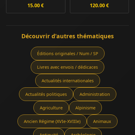
15.00 €
120.00 €
Découvrir d'autres thématiques
Éditions originales / Num / SP
Livres avec envois / dédicaces
Actualités internationales
Actualités politiques
Administration
Agriculture
Alpinisme
Ancien Régime (XVIe-XVIIIe)
Animaux
Antiquité
Archéologie