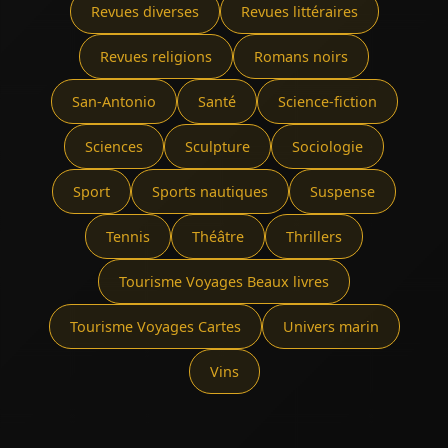
Revues diverses
Revues littéraires
Revues religions
Romans noirs
San-Antonio
Santé
Science-fiction
Sciences
Sculpture
Sociologie
Sport
Sports nautiques
Suspense
Tennis
Théâtre
Thrillers
Tourisme Voyages Beaux livres
Tourisme Voyages Cartes
Univers marin
Vins