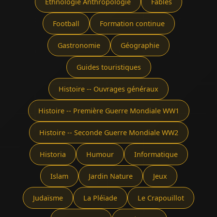
Ethnologie Anthropologie
Fables
Football
Formation continue
Gastronomie
Géographie
Guides touristiques
Histoire -- Ouvrages généraux
Histoire -- Première Guerre Mondiale WW1
Histoire -- Seconde Guerre Mondiale WW2
Historia
Humour
Informatique
Islam
Jardin Nature
Jeux
Judaïsme
La Pléïade
Le Crapouillot