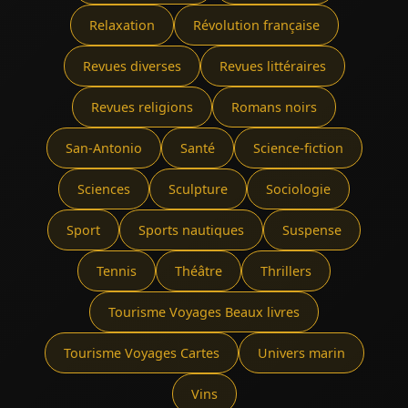
Relaxation
Révolution française
Revues diverses
Revues littéraires
Revues religions
Romans noirs
San-Antonio
Santé
Science-fiction
Sciences
Sculpture
Sociologie
Sport
Sports nautiques
Suspense
Tennis
Théâtre
Thrillers
Tourisme Voyages Beaux livres
Tourisme Voyages Cartes
Univers marin
Vins