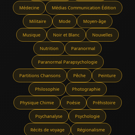
Médecine
Médias Communication Édition
Militaire
Mode
Moyen-âge
Musique
Noir et Blanc
Nouvelles
Nutrition
Paranormal
Paranormal Parapsychologie
Partitions Chansons
Pêche
Peinture
Philosophie
Photographie
Physique Chimie
Poésie
Préhistoire
Psychanalyse
Psychologie
Récits de voyage
Régionalisme