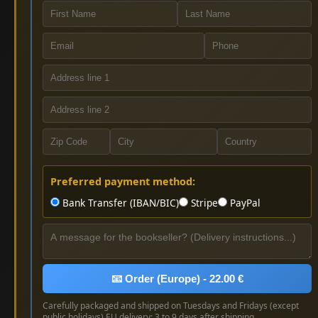
Preferred payment method:
Bank Transfer (IBAN/BIC)
Stripe
PayPal
📧 Order (Europe) - 22.00 €
Carefully packaged and shipped on Tuesdays and Fridays (except
public holidays) EU delivery: 3 to 9 days after shipping