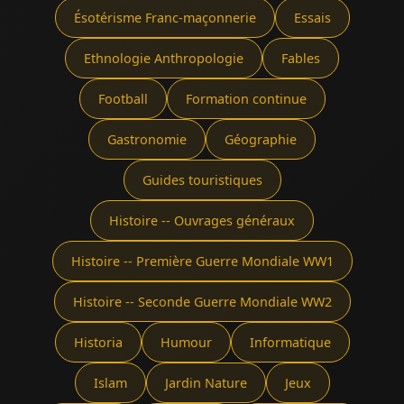
Ésotérisme Franc-maçonnerie
Essais
Ethnologie Anthropologie
Fables
Football
Formation continue
Gastronomie
Géographie
Guides touristiques
Histoire -- Ouvrages généraux
Histoire -- Première Guerre Mondiale WW1
Histoire -- Seconde Guerre Mondiale WW2
Historia
Humour
Informatique
Islam
Jardin Nature
Jeux