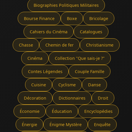
Biographies Politiques Militaires
Bourse Finance
Boxe
Bricolage
Cahiers du Cinéma
Catalogues
Chasse
Chemin de fer
Christianisme
Cinéma
Collection "Que sais-je ?"
Contes Légendes
Couple Famille
Cuisine
Cyclisme
Danse
Décoration
Dictionnaires
Droit
Économie
Éducation
Encyclopédies
Énergie
Énigme Mystère
Enquête