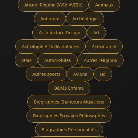
Ancien Régime (XVIe-XVIIIe)
Animaux
Antiquité
Archéologie
Architecture Design
Art
Astrologie Arts divinatoires
Astronomie
Atlas
Automobiles
Autres religions
Autres sports
Avions
Bd
Bébés Enfants
Biographies Chanteurs Musiciens
Biographies Écrivains Philosophes
Biographies Personnalités