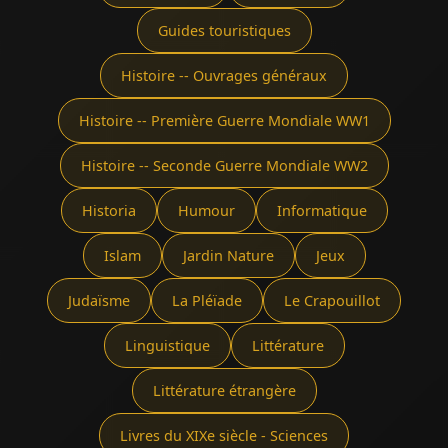
Guides touristiques
Histoire -- Ouvrages généraux
Histoire -- Première Guerre Mondiale WW1
Histoire -- Seconde Guerre Mondiale WW2
Historia
Humour
Informatique
Islam
Jardin Nature
Jeux
Judaïsme
La Pléïade
Le Crapouillot
Linguistique
Littérature
Littérature étrangère
Livres du XIXe siècle - Sciences