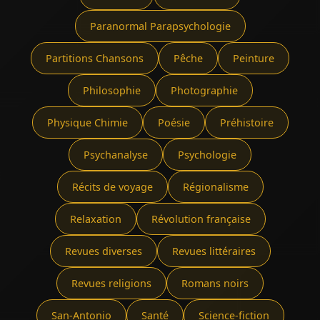
Paranormal Parapsychologie
Partitions Chansons
Pêche
Peinture
Philosophie
Photographie
Physique Chimie
Poésie
Préhistoire
Psychanalyse
Psychologie
Récits de voyage
Régionalisme
Relaxation
Révolution française
Revues diverses
Revues littéraires
Revues religions
Romans noirs
San-Antonio
Santé
Science-fiction