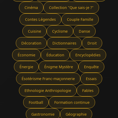
Cinéma
Collection "Que sais-je ?"
Contes Légendes
Couple Famille
Cuisine
Cyclisme
Danse
Décoration
Dictionnaires
Droit
Économie
Éducation
Encyclopédies
Énergie
Énigme Mystère
Enquête
Ésotérisme Franc-maçonnerie
Essais
Ethnologie Anthropologie
Fables
Football
Formation continue
Gastronomie
Géographie