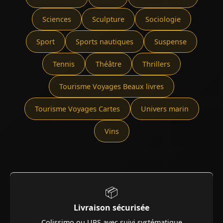
Sciences
Sculpture
Sociologie
Sport
Sports nautiques
Suspense
Tennis
Théâtre
Thrillers
Tourisme Voyages Beaux livres
Tourisme Voyages Cartes
Univers marin
Vins
📦
Livraison sécurisée
Colissimo ou UPS avec suivi systématique