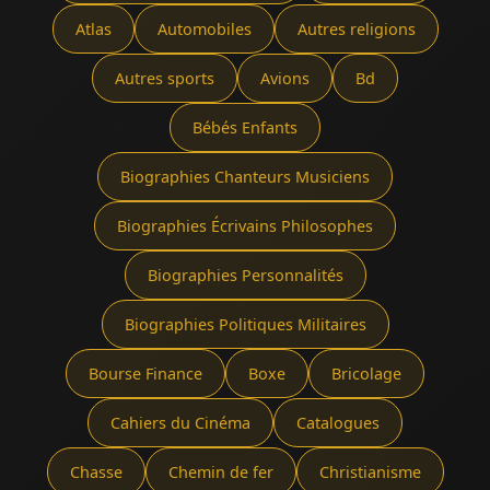
Atlas
Automobiles
Autres religions
Autres sports
Avions
Bd
Bébés Enfants
Biographies Chanteurs Musiciens
Biographies Écrivains Philosophes
Biographies Personnalités
Biographies Politiques Militaires
Bourse Finance
Boxe
Bricolage
Cahiers du Cinéma
Catalogues
Chasse
Chemin de fer
Christianisme