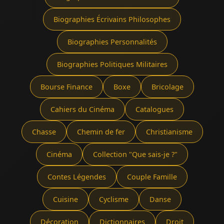
Biographies Écrivains Philosophes
Biographies Personnalités
Biographies Politiques Militaires
Bourse Finance
Boxe
Bricolage
Cahiers du Cinéma
Catalogues
Chasse
Chemin de fer
Christianisme
Cinéma
Collection "Que sais-je ?"
Contes Légendes
Couple Famille
Cuisine
Cyclisme
Danse
Décoration
Dictionnaires
Droit