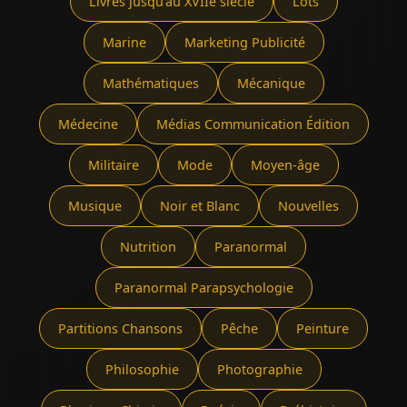
Livres jusqu'au XVIIe siècle
Lots
Marine
Marketing Publicité
Mathématiques
Mécanique
Médecine
Médias Communication Édition
Militaire
Mode
Moyen-âge
Musique
Noir et Blanc
Nouvelles
Nutrition
Paranormal
Paranormal Parapsychologie
Partitions Chansons
Pêche
Peinture
Philosophie
Photographie