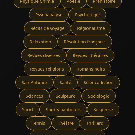
Physique Chimie
Poésie
Préhistoire
Psychanalyse
Psychologie
Récits de voyage
Régionalisme
Relaxation
Révolution française
Revues diverses
Revues littéraires
Revues religions
Romans noirs
San-Antonio
Santé
Science-fiction
Sciences
Sculpture
Sociologie
Sport
Sports nautiques
Suspense
Tennis
Théâtre
Thrillers