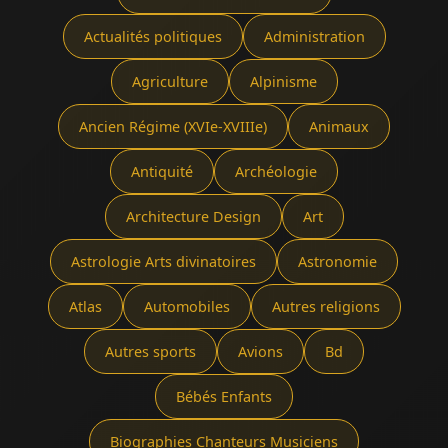
Actualités politiques
Administration
Agriculture
Alpinisme
Ancien Régime (XVIe-XVIIIe)
Animaux
Antiquité
Archéologie
Architecture Design
Art
Astrologie Arts divinatoires
Astronomie
Atlas
Automobiles
Autres religions
Autres sports
Avions
Bd
Bébés Enfants
Biographies Chanteurs Musiciens