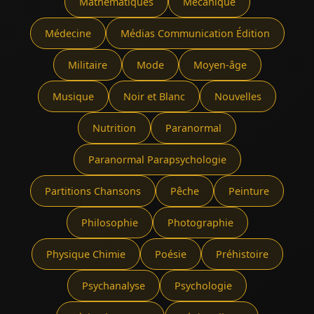
Mathématiques
Mécanique
Médecine
Médias Communication Édition
Militaire
Mode
Moyen-âge
Musique
Noir et Blanc
Nouvelles
Nutrition
Paranormal
Paranormal Parapsychologie
Partitions Chansons
Pêche
Peinture
Philosophie
Photographie
Physique Chimie
Poésie
Préhistoire
Psychanalyse
Psychologie