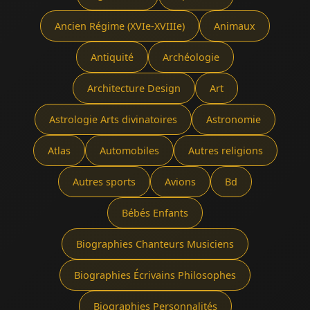
Ancien Régime (XVIe-XVIIIe)
Animaux
Antiquité
Archéologie
Architecture Design
Art
Astrologie Arts divinatoires
Astronomie
Atlas
Automobiles
Autres religions
Autres sports
Avions
Bd
Bébés Enfants
Biographies Chanteurs Musiciens
Biographies Écrivains Philosophes
Biographies Personnalités