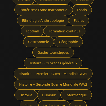
Ésotérisme Franc-maçonnerie
Essais
Ethnologie Anthropologie
Fables
Football
Formation continue
Gastronomie
Géographie
Guides touristiques
Histoire -- Ouvrages généraux
Histoire -- Première Guerre Mondiale WW1
Histoire -- Seconde Guerre Mondiale WW2
Historia
Humour
Informatique
Islam
Jardin Nature
Jeux