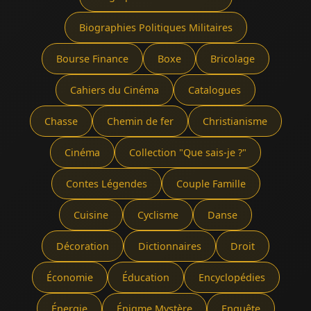
Biographies Politiques Militaires
Bourse Finance
Boxe
Bricolage
Cahiers du Cinéma
Catalogues
Chasse
Chemin de fer
Christianisme
Cinéma
Collection "Que sais-je ?"
Contes Légendes
Couple Famille
Cuisine
Cyclisme
Danse
Décoration
Dictionnaires
Droit
Économie
Éducation
Encyclopédies
Énergie
Énigme Mystère
Enquête