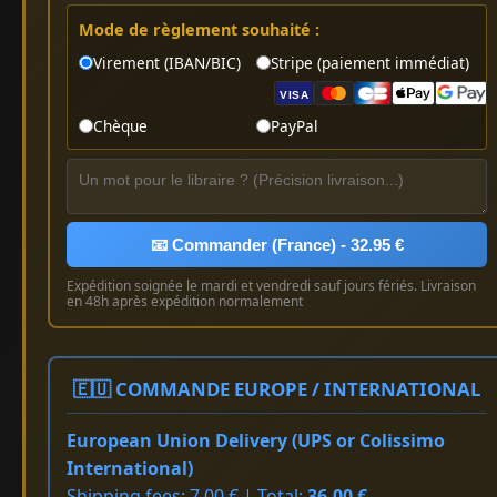
Mode de règlement souhaité :
Virement (IBAN/BIC)
Stripe (paiement immédiat)
VISA
Chèque
PayPal
📧 Commander (France) - 32.95 €
Expédition soignée le mardi et vendredi sauf jours fériés. Livraison
en 48h après expédition normalement
🇪🇺 COMMANDE EUROPE / INTERNATIONAL
European Union Delivery (UPS or Colissimo
International)
Shipping fees: 7.00 € | Total:
36.00 €