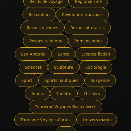
Récits de voyage
Régionalisme
Relaxation
Révolution française
Revues diverses
Revues littéraires
Revues religions
Romans noirs
San-Antonio
Santé
Science-fiction
Sciences
Sculpture
Sociologie
Sport
Sports nautiques
Suspense
Tennis
Théâtre
Thrillers
Tourisme Voyages Beaux livres
Tourisme Voyages Cartes
Univers marin