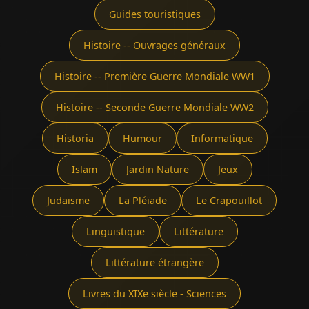
Guides touristiques
Histoire -- Ouvrages généraux
Histoire -- Première Guerre Mondiale WW1
Histoire -- Seconde Guerre Mondiale WW2
Historia
Humour
Informatique
Islam
Jardin Nature
Jeux
Judaïsme
La Pléïade
Le Crapouillot
Linguistique
Littérature
Littérature étrangère
Livres du XIXe siècle - Sciences