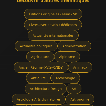
Découvrir d'autres thématiques
Éditions originales / Num / SP
Livres avec envois / dédicaces
Actualités internationales
Actualités politiques
Administration
Agriculture
Alpinisme
Ancien Régime (XVIe-XVIIIe)
Animaux
Antiquité
Archéologie
Architecture Design
Art
Astrologie Arts divinatoires
Astronomie