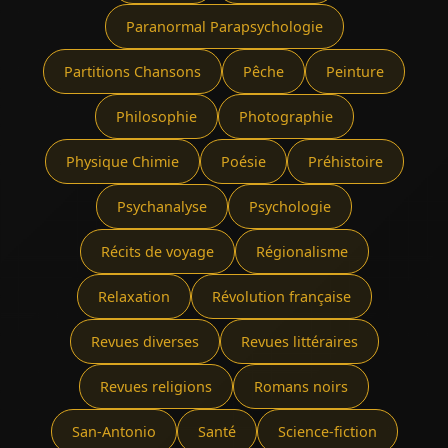
Paranormal Parapsychologie
Partitions Chansons
Pêche
Peinture
Philosophie
Photographie
Physique Chimie
Poésie
Préhistoire
Psychanalyse
Psychologie
Récits de voyage
Régionalisme
Relaxation
Révolution française
Revues diverses
Revues littéraires
Revues religions
Romans noirs
San-Antonio
Santé
Science-fiction