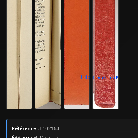
Référence :
L102164
Éditeur :
H. Delarue