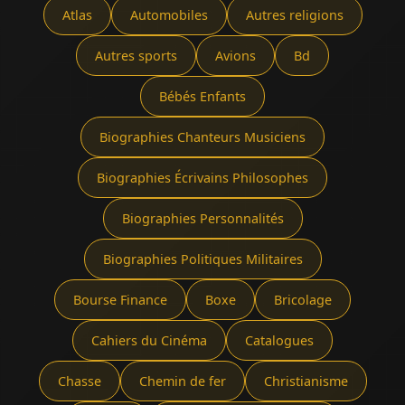
Atlas
Automobiles
Autres religions
Autres sports
Avions
Bd
Bébés Enfants
Biographies Chanteurs Musiciens
Biographies Écrivains Philosophes
Biographies Personnalités
Biographies Politiques Militaires
Bourse Finance
Boxe
Bricolage
Cahiers du Cinéma
Catalogues
Chasse
Chemin de fer
Christianisme