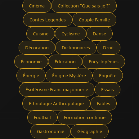
Cinéma
Collection "Que sais-je ?"
Contes Légendes
Couple Famille
Cuisine
Cyclisme
Danse
Décoration
Dictionnaires
Droit
Économie
Éducation
Encyclopédies
Énergie
Énigme Mystère
Enquête
Ésotérisme Franc-maçonnerie
Essais
Ethnologie Anthropologie
Fables
Football
Formation continue
Gastronomie
Géographie