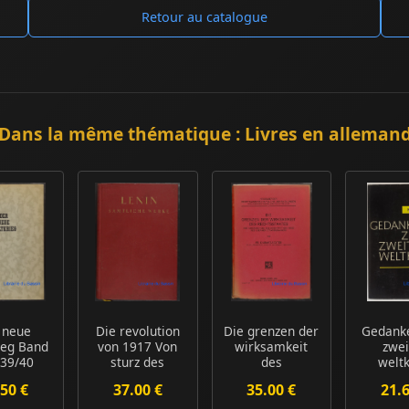
Retour au catalogue
Dans la même thématique : Livres en alleman
 neue
Die revolution
Die grenzen der
Gedank
ieg Band
von 1917 Von
wirksamkeit
zwei
939/40
sturz des
des
weltk
Zarismus bis zu
rechtsstaates
50 €
37.00 €
35.00 €
21.
d...
Eine unte...