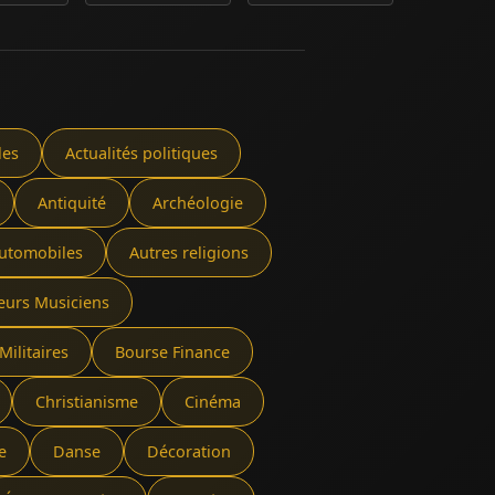
les
Actualités politiques
Antiquité
Archéologie
utomobiles
Autres religions
eurs Musiciens
Militaires
Bourse Finance
Christianisme
Cinéma
e
Danse
Décoration