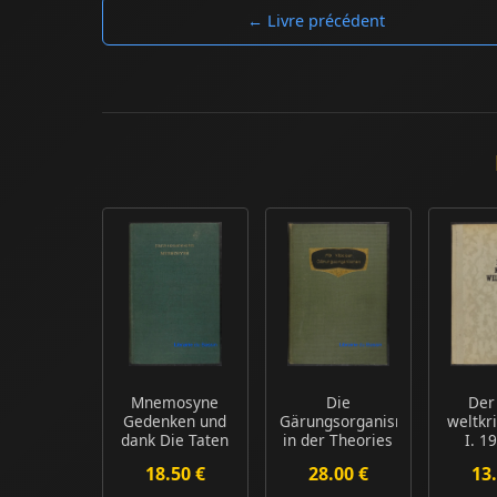
← Livre précédent
Mnemosyne
Die
Der
Gedenken und
Gärungsorganismen
weltkr
dank Die Taten
in der Theories
I. 1
der Mütter und
und Praxis der
18.50 €
28.00 €
13.
Vä...
Al...