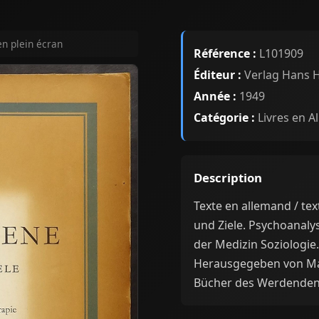
en plein écran
Référence :
L101909
Éditeur :
Verlag Hans 
Année :
1949
Catégorie :
Livres en A
Description
Texte en allemand / te
und Ziele. Psychoanal
der Medizin Soziologi
Herausgegeben von Mar
Bücher des Werdenden 