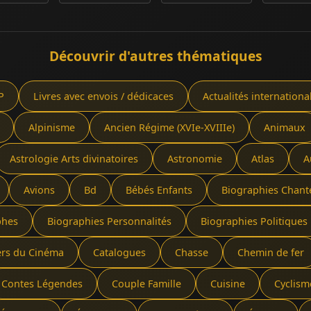
Découvrir d'autres thématiques
P
Livres avec envois / dédicaces
Actualités internationa
Alpinisme
Ancien Régime (XVIe-XVIIIe)
Animaux
Astrologie Arts divinatoires
Astronomie
Atlas
A
Avions
Bd
Bébés Enfants
Biographies Chant
phes
Biographies Personnalités
Biographies Politiques 
ers du Cinéma
Catalogues
Chasse
Chemin de fer
Contes Légendes
Couple Famille
Cuisine
Cyclism