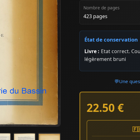
Nombre de pages
423 pages
État de conservation
Livre :
Etat correct. Co
légèrement bruni
💬
Une quest
22.50 €
🇫