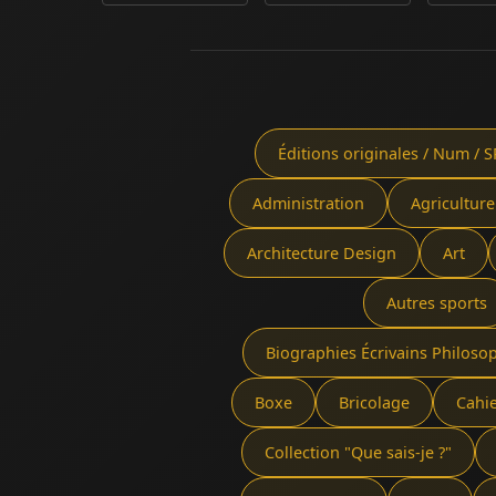
Éditions originales / Num / S
Administration
Agriculture
Architecture Design
Art
Autres sports
Biographies Écrivains Philoso
Boxe
Bricolage
Cahi
Collection "Que sais-je ?"