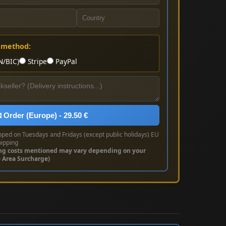
 method:
N/BIC)
Stripe
PayPal
 Order (Europe) - 29.50 €
pped on Tuesdays and Fridays (except public holidays) EU
hipping
ng costs mentioned may vary depending on your
e Area Surcharge)