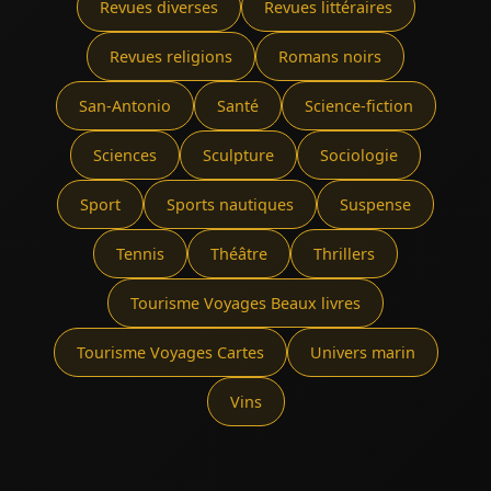
Revues diverses
Revues littéraires
Revues religions
Romans noirs
San-Antonio
Santé
Science-fiction
Sciences
Sculpture
Sociologie
Sport
Sports nautiques
Suspense
Tennis
Théâtre
Thrillers
Tourisme Voyages Beaux livres
Tourisme Voyages Cartes
Univers marin
Vins