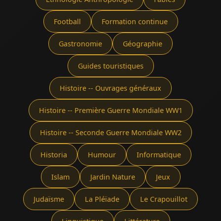
Football
Formation continue
Gastronomie
Géographie
Guides touristiques
Histoire -- Ouvrages généraux
Histoire -- Première Guerre Mondiale WW1
Histoire -- Seconde Guerre Mondiale WW2
Historia
Humour
Informatique
Islam
Jardin Nature
Jeux
Judaïsme
La Pléïade
Le Crapouillot