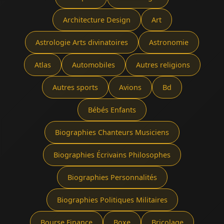
Architecture Design
Art
Astrologie Arts divinatoires
Astronomie
Atlas
Automobiles
Autres religions
Autres sports
Avions
Bd
Bébés Enfants
Biographies Chanteurs Musiciens
Biographies Écrivains Philosophes
Biographies Personnalités
Biographies Politiques Militaires
Bourse Finance
Boxe
Bricolage