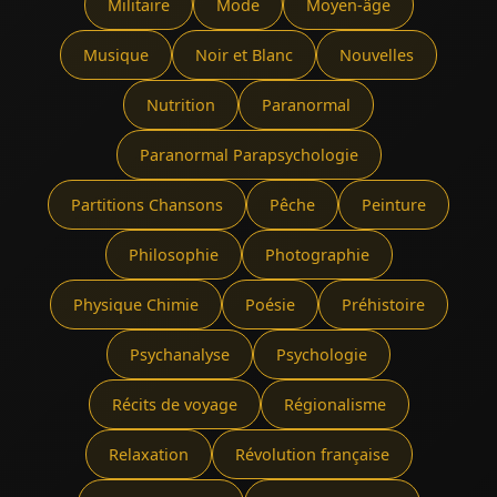
Militaire
Mode
Moyen-âge
Musique
Noir et Blanc
Nouvelles
Nutrition
Paranormal
Paranormal Parapsychologie
Partitions Chansons
Pêche
Peinture
Philosophie
Photographie
Physique Chimie
Poésie
Préhistoire
Psychanalyse
Psychologie
Récits de voyage
Régionalisme
Relaxation
Révolution française