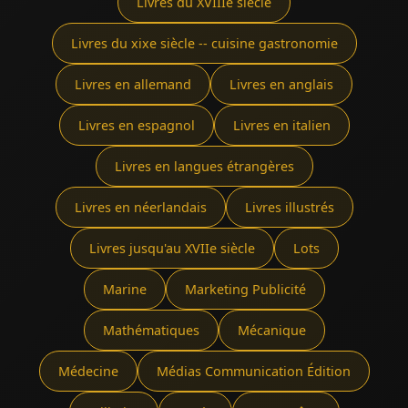
Livres du XVIIIe siècle
Livres du xixe siècle -- cuisine gastronomie
Livres en allemand
Livres en anglais
Livres en espagnol
Livres en italien
Livres en langues étrangères
Livres en néerlandais
Livres illustrés
Livres jusqu'au XVIIe siècle
Lots
Marine
Marketing Publicité
Mathématiques
Mécanique
Médecine
Médias Communication Édition