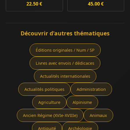
22.50 €
45.00 €
Découvrir d'autres thématiques
Éditions originales / Num / SP
Livres avec envois / dédicaces
Actualités internationales
Actualités politiques
Administration
Agriculture
Alpinisme
Ancien Régime (XVIe-XVIIIe)
Animaux
Antiquité
Archéologie