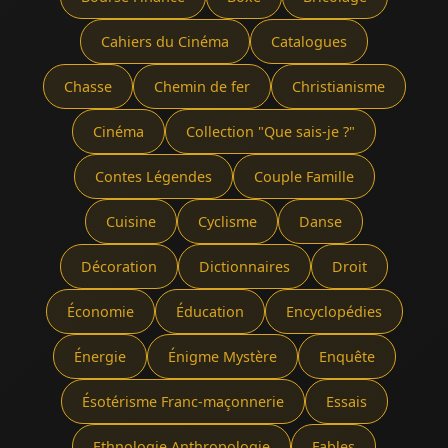
Cahiers du Cinéma
Catalogues
Chasse
Chemin de fer
Christianisme
Cinéma
Collection "Que sais-je ?"
Contes Légendes
Couple Famille
Cuisine
Cyclisme
Danse
Décoration
Dictionnaires
Droit
Économie
Éducation
Encyclopédies
Énergie
Énigme Mystère
Enquête
Ésotérisme Franc-maçonnerie
Essais
Ethnologie Anthropologie
Fables