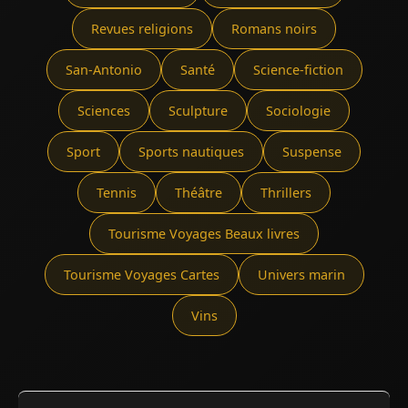
Revues religions
Romans noirs
San-Antonio
Santé
Science-fiction
Sciences
Sculpture
Sociologie
Sport
Sports nautiques
Suspense
Tennis
Théâtre
Thrillers
Tourisme Voyages Beaux livres
Tourisme Voyages Cartes
Univers marin
Vins