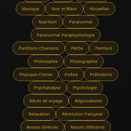
Musique
Noir et Blanc
Nouvelles
Nutrition
Paranormal
Paranormal Parapsychologie
Partitions Chansons
Pêche
Peinture
Philosophie
Photographie
Physique Chimie
Poésie
Préhistoire
Psychanalyse
Psychologie
Récits de voyage
Régionalisme
Relaxation
Révolution française
Revues diverses
Revues littéraires