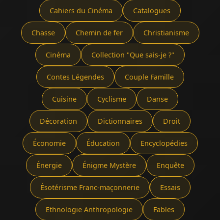
Cahiers du Cinéma
Catalogues
Chasse
Chemin de fer
Christianisme
Cinéma
Collection "Que sais-je ?"
Contes Légendes
Couple Famille
Cuisine
Cyclisme
Danse
Décoration
Dictionnaires
Droit
Économie
Éducation
Encyclopédies
Énergie
Énigme Mystère
Enquête
Ésotérisme Franc-maçonnerie
Essais
Ethnologie Anthropologie
Fables