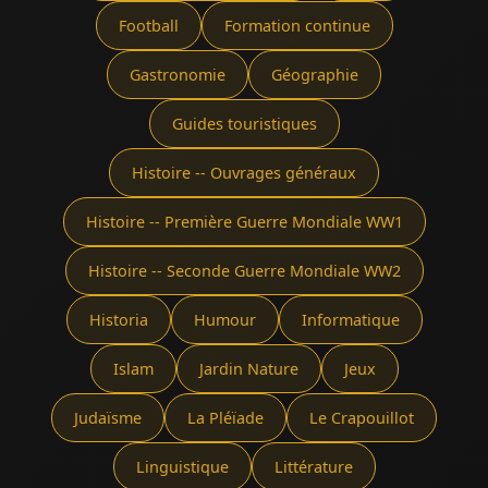
Football
Formation continue
Gastronomie
Géographie
Guides touristiques
Histoire -- Ouvrages généraux
Histoire -- Première Guerre Mondiale WW1
Histoire -- Seconde Guerre Mondiale WW2
Historia
Humour
Informatique
Islam
Jardin Nature
Jeux
Judaïsme
La Pléïade
Le Crapouillot
Linguistique
Littérature