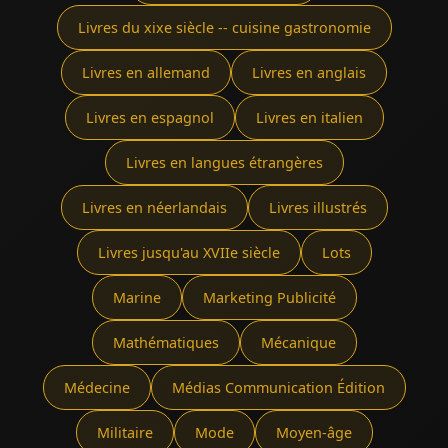
Livres du xixe siècle -- cuisine gastronomie
Livres en allemand
Livres en anglais
Livres en espagnol
Livres en italien
Livres en langues étrangères
Livres en néerlandais
Livres illustrés
Livres jusqu'au XVIIe siècle
Lots
Marine
Marketing Publicité
Mathématiques
Mécanique
Médecine
Médias Communication Édition
Militaire
Mode
Moyen-âge