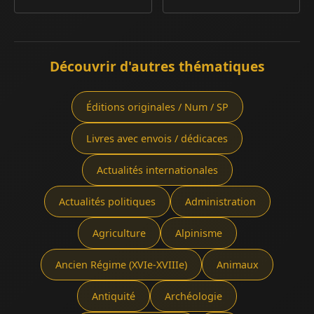
Découvrir d'autres thématiques
Éditions originales / Num / SP
Livres avec envois / dédicaces
Actualités internationales
Actualités politiques
Administration
Agriculture
Alpinisme
Ancien Régime (XVIe-XVIIIe)
Animaux
Antiquité
Archéologie