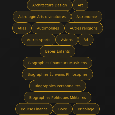
Architecture Design
Art
Astrologie Arts divinatoires
Astronomie
Atlas
Automobiles
Autres religions
Autres sports
Avions
Bd
Bébés Enfants
Biographies Chanteurs Musiciens
Biographies Écrivains Philosophes
Biographies Personnalités
Biographies Politiques Militaires
Bourse Finance
Boxe
Bricolage