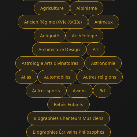
Agriculture
Alpinisme
Ancien Régime (XVIe-XVIIIe)
Animaux
Antiquité
Archéologie
Architecture Design
Art
Astrologie Arts divinatoires
Astronomie
Atlas
Automobiles
Autres religions
Autres sports
Avions
Bd
Bébés Enfants
Biographies Chanteurs Musiciens
Biographies Écrivains Philosophes