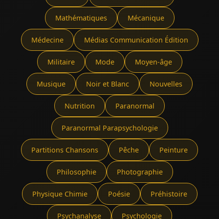
Mathématiques
Mécanique
Médecine
Médias Communication Édition
Militaire
Mode
Moyen-âge
Musique
Noir et Blanc
Nouvelles
Nutrition
Paranormal
Paranormal Parapsychologie
Partitions Chansons
Pêche
Peinture
Philosophie
Photographie
Physique Chimie
Poésie
Préhistoire
Psychanalyse
Psychologie