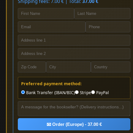
Shipping fees: 7.00 € | Total:
37.00 €
Preferred payment method:
Bank Transfer (IBAN/BIC)
Stripe
PayPal
📧 Order (Europe) - 37.00 €