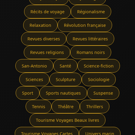
Récits de voyage
Régionalisme
Relaxation
Révolution française
Revues diverses
Revues littéraires
Revues religions
Romans noirs
San-Antonio
Santé
Science-fiction
Sciences
Sculpture
Sociologie
Sport
Sports nautiques
Suspense
Tennis
Théâtre
Thrillers
Tourisme Voyages Beaux livres
Tourisme Voyages Cartes
Univers marin