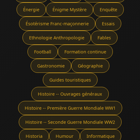
Énergie
Énigme Mystère
Enquête
Ésotérisme Franc-maçonnerie
Essais
Ethnologie Anthropologie
Fables
Football
Formation continue
Gastronomie
Géographie
Guides touristiques
Histoire -- Ouvrages généraux
Histoire -- Première Guerre Mondiale WW1
Histoire -- Seconde Guerre Mondiale WW2
Historia
Humour
Informatique