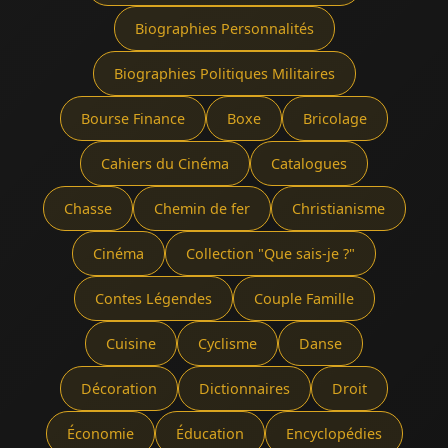
Biographies Personnalités
Biographies Politiques Militaires
Bourse Finance
Boxe
Bricolage
Cahiers du Cinéma
Catalogues
Chasse
Chemin de fer
Christianisme
Cinéma
Collection "Que sais-je ?"
Contes Légendes
Couple Famille
Cuisine
Cyclisme
Danse
Décoration
Dictionnaires
Droit
Économie
Éducation
Encyclopédies