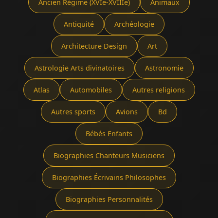
Ancien Régime (XVIe-XVIIIe)
Animaux
Antiquité
Archéologie
Architecture Design
Art
Astrologie Arts divinatoires
Astronomie
Atlas
Automobiles
Autres religions
Autres sports
Avions
Bd
Bébés Enfants
Biographies Chanteurs Musiciens
Biographies Écrivains Philosophes
Biographies Personnalités