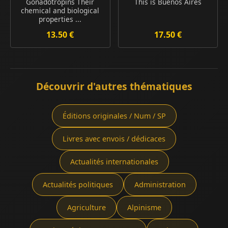
Gonadotropins Their
This is Buenos Aires
chemical and biological
properties ...
13.50 €
17.50 €
Découvrir d'autres thématiques
Éditions originales / Num / SP
Livres avec envois / dédicaces
Actualités internationales
Actualités politiques
Administration
Agriculture
Alpinisme