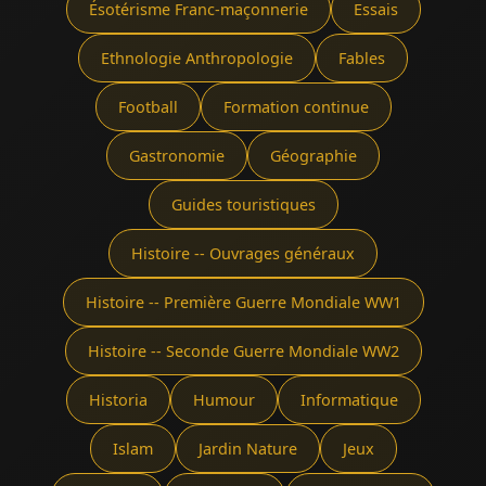
Ésotérisme Franc-maçonnerie
Essais
Ethnologie Anthropologie
Fables
Football
Formation continue
Gastronomie
Géographie
Guides touristiques
Histoire -- Ouvrages généraux
Histoire -- Première Guerre Mondiale WW1
Histoire -- Seconde Guerre Mondiale WW2
Historia
Humour
Informatique
Islam
Jardin Nature
Jeux