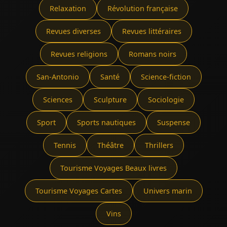
Relaxation
Révolution française
Revues diverses
Revues littéraires
Revues religions
Romans noirs
San-Antonio
Santé
Science-fiction
Sciences
Sculpture
Sociologie
Sport
Sports nautiques
Suspense
Tennis
Théâtre
Thrillers
Tourisme Voyages Beaux livres
Tourisme Voyages Cartes
Univers marin
Vins