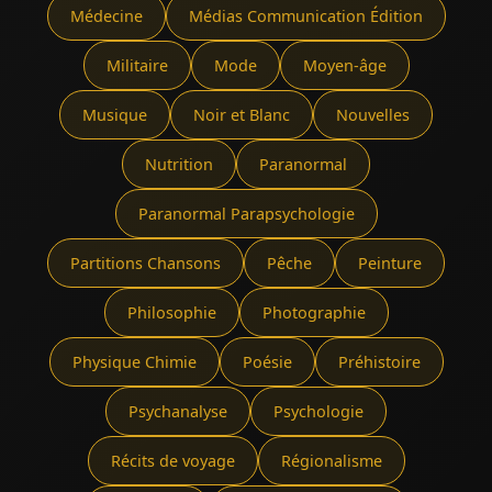
Médecine
Médias Communication Édition
Militaire
Mode
Moyen-âge
Musique
Noir et Blanc
Nouvelles
Nutrition
Paranormal
Paranormal Parapsychologie
Partitions Chansons
Pêche
Peinture
Philosophie
Photographie
Physique Chimie
Poésie
Préhistoire
Psychanalyse
Psychologie
Récits de voyage
Régionalisme