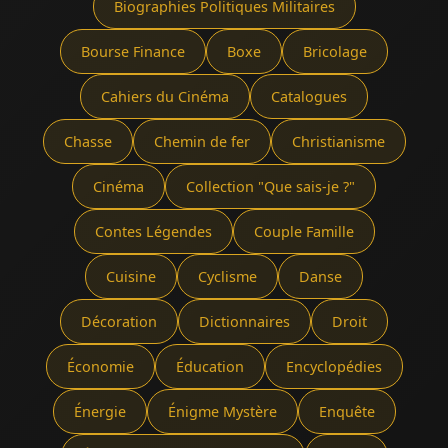
Biographies Politiques Militaires
Bourse Finance
Boxe
Bricolage
Cahiers du Cinéma
Catalogues
Chasse
Chemin de fer
Christianisme
Cinéma
Collection "Que sais-je ?"
Contes Légendes
Couple Famille
Cuisine
Cyclisme
Danse
Décoration
Dictionnaires
Droit
Économie
Éducation
Encyclopédies
Énergie
Énigme Mystère
Enquête