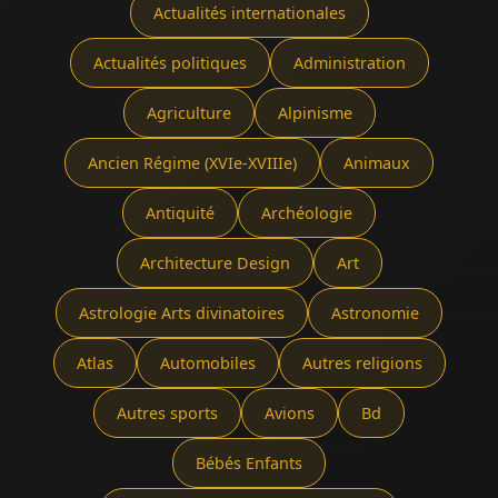
Actualités internationales
Actualités politiques
Administration
Agriculture
Alpinisme
Ancien Régime (XVIe-XVIIIe)
Animaux
Antiquité
Archéologie
Architecture Design
Art
Astrologie Arts divinatoires
Astronomie
Atlas
Automobiles
Autres religions
Autres sports
Avions
Bd
Bébés Enfants