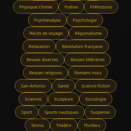
Physique Chimie
Poésie
Préhistoire
Psychanalyse
Psychologie
Récits de voyage
Régionalisme
Relaxation
Révolution française
Revues diverses
Revues littéraires
Revues religions
Romans noirs
San-Antonio
Santé
Science-fiction
Sciences
Sculpture
Sociologie
Sport
Sports nautiques
Suspense
Tennis
Théâtre
Thrillers