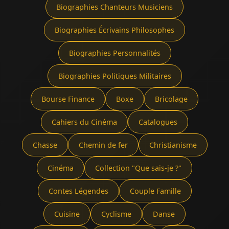
Biographies Chanteurs Musiciens
Biographies Écrivains Philosophes
Biographies Personnalités
Biographies Politiques Militaires
Bourse Finance
Boxe
Bricolage
Cahiers du Cinéma
Catalogues
Chasse
Chemin de fer
Christianisme
Cinéma
Collection "Que sais-je ?"
Contes Légendes
Couple Famille
Cuisine
Cyclisme
Danse