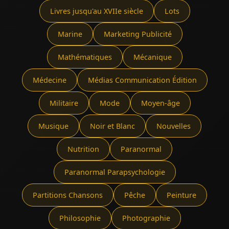
Livres jusqu'au XVIIe siècle
Lots
Marine
Marketing Publicité
Mathématiques
Mécanique
Médecine
Médias Communication Édition
Militaire
Mode
Moyen-âge
Musique
Noir et Blanc
Nouvelles
Nutrition
Paranormal
Paranormal Parapsychologie
Partitions Chansons
Pêche
Peinture
Philosophie
Photographie