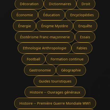
Décoration
Dictionnaires
Droit
Économie
Éducation
Encyclopédies
Énergie
Énigme Mystère
Enquête
Ésotérisme Franc-maçonnerie
Essais
Ethnologie Anthropologie
Fables
Football
Formation continue
Gastronomie
Géographie
Guides touristiques
Histoire -- Ouvrages généraux
Histoire -- Première Guerre Mondiale WW1