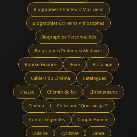
Biographies Chanteurs Musiciens
Biographies Écrivains Philosophes
Biographies Personnalités
Biographies Politiques Militaires
Bourse Finance
Boxe
Bricolage
Cahiers du Cinéma
Catalogues
Chasse
Chemin de fer
Christianisme
Cinéma
Collection "Que sais-je ?"
Contes Légendes
Couple Famille
Cuisine
Cyclisme
Danse