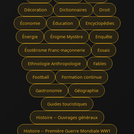
Décoration
Dictionnaires
Droit
Économie
Éducation
Encyclopédies
Énergie
Énigme Mystère
Enquête
Ésotérisme Franc-maçonnerie
Essais
Ethnologie Anthropologie
Fables
Football
Formation continue
Gastronomie
Géographie
Guides touristiques
Histoire -- Ouvrages généraux
Histoire -- Première Guerre Mondiale WW1