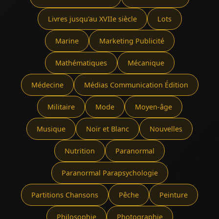
Livres jusqu'au XVIIe siècle
Lots
Marine
Marketing Publicité
Mathématiques
Mécanique
Médecine
Médias Communication Édition
Militaire
Mode
Moyen-âge
Musique
Noir et Blanc
Nouvelles
Nutrition
Paranormal
Paranormal Parapsychologie
Partitions Chansons
Pêche
Peinture
Philosophie
Photographie