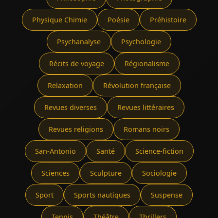
Physique Chimie
Poésie
Préhistoire
Psychanalyse
Psychologie
Récits de voyage
Régionalisme
Relaxation
Révolution française
Revues diverses
Revues littéraires
Revues religions
Romans noirs
San-Antonio
Santé
Science-fiction
Sciences
Sculpture
Sociologie
Sport
Sports nautiques
Suspense
Tennis
Théâtre
Thrillers