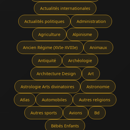
Actualités internationales
Actualités politiques
Administration
Agriculture
Alpinisme
Ancien Régime (XVIe-XVIIIe)
Animaux
Antiquité
Archéologie
Architecture Design
Art
Astrologie Arts divinatoires
Astronomie
Atlas
Automobiles
Autres religions
Autres sports
Avions
Bd
Bébés Enfants