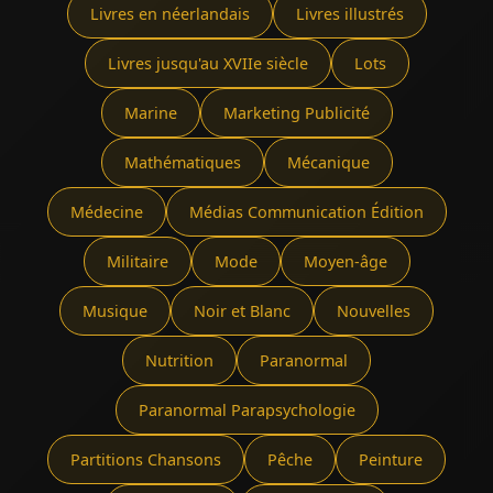
Livres en néerlandais
Livres illustrés
Livres jusqu'au XVIIe siècle
Lots
Marine
Marketing Publicité
Mathématiques
Mécanique
Médecine
Médias Communication Édition
Militaire
Mode
Moyen-âge
Musique
Noir et Blanc
Nouvelles
Nutrition
Paranormal
Paranormal Parapsychologie
Partitions Chansons
Pêche
Peinture