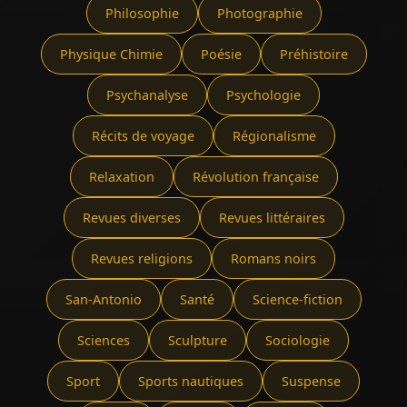
Philosophie
Photographie
Physique Chimie
Poésie
Préhistoire
Psychanalyse
Psychologie
Récits de voyage
Régionalisme
Relaxation
Révolution française
Revues diverses
Revues littéraires
Revues religions
Romans noirs
San-Antonio
Santé
Science-fiction
Sciences
Sculpture
Sociologie
Sport
Sports nautiques
Suspense