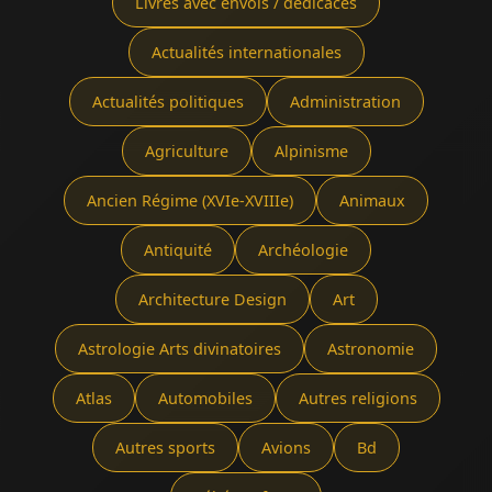
Livres avec envois / dédicaces
Actualités internationales
Actualités politiques
Administration
Agriculture
Alpinisme
Ancien Régime (XVIe-XVIIIe)
Animaux
Antiquité
Archéologie
Architecture Design
Art
Astrologie Arts divinatoires
Astronomie
Atlas
Automobiles
Autres religions
Autres sports
Avions
Bd