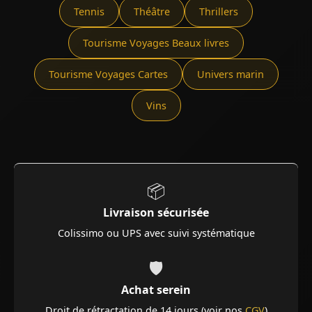
Tennis
Théâtre
Thrillers
Tourisme Voyages Beaux livres
Tourisme Voyages Cartes
Univers marin
Vins
📦
Livraison sécurisée
Colissimo ou UPS avec suivi systématique
🛡️
Achat serein
Droit de rétractation de 14 jours (voir nos
CGV
)