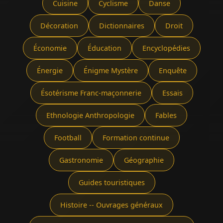
Cuisine
Cyclisme
Danse
Décoration
Dictionnaires
Droit
Économie
Éducation
Encyclopédies
Énergie
Énigme Mystère
Enquête
Ésotérisme Franc-maçonnerie
Essais
Ethnologie Anthropologie
Fables
Football
Formation continue
Gastronomie
Géographie
Guides touristiques
Histoire -- Ouvrages généraux