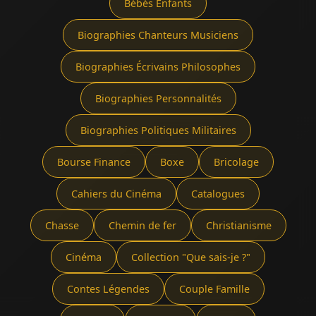
Bébés Enfants
Biographies Chanteurs Musiciens
Biographies Écrivains Philosophes
Biographies Personnalités
Biographies Politiques Militaires
Bourse Finance
Boxe
Bricolage
Cahiers du Cinéma
Catalogues
Chasse
Chemin de fer
Christianisme
Cinéma
Collection "Que sais-je ?"
Contes Légendes
Couple Famille