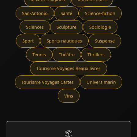
San-Antonio
Santé
Science-fiction
Sciences
Sculpture
Sociologie
Sport
Sports nautiques
Suspense
Tennis
Théâtre
Thrillers
Tourisme Voyages Beaux livres
Tourisme Voyages Cartes
Univers marin
Vins
📦