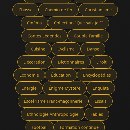
Chasse
Chemin de fer
Christianisme
Cinéma
Collection "Que sais-je ?"
Contes Légendes
Couple Famille
Cuisine
Cyclisme
Danse
Décoration
Dictionnaires
Droit
Économie
Éducation
Encyclopédies
Énergie
Énigme Mystère
Enquête
Ésotérisme Franc-maçonnerie
Essais
Ethnologie Anthropologie
Fables
Football
Formation continue