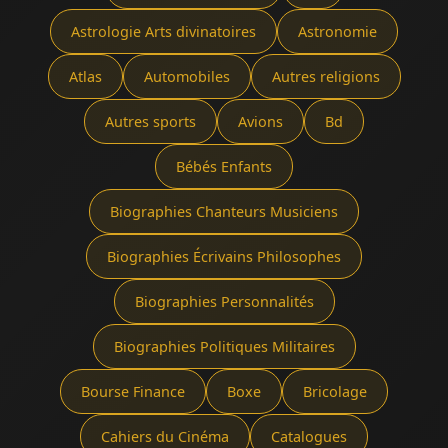
Astrologie Arts divinatoires
Astronomie
Atlas
Automobiles
Autres religions
Autres sports
Avions
Bd
Bébés Enfants
Biographies Chanteurs Musiciens
Biographies Écrivains Philosophes
Biographies Personnalités
Biographies Politiques Militaires
Bourse Finance
Boxe
Bricolage
Cahiers du Cinéma
Catalogues