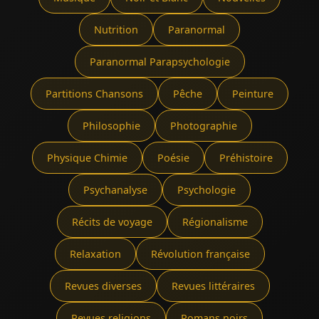
Nutrition
Paranormal
Paranormal Parapsychologie
Partitions Chansons
Pêche
Peinture
Philosophie
Photographie
Physique Chimie
Poésie
Préhistoire
Psychanalyse
Psychologie
Récits de voyage
Régionalisme
Relaxation
Révolution française
Revues diverses
Revues littéraires
Revues religions
Romans noirs