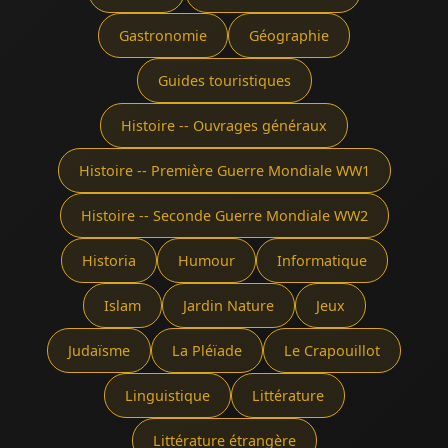
Gastronomie
Géographie
Guides touristiques
Histoire -- Ouvrages généraux
Histoire -- Première Guerre Mondiale WW1
Histoire -- Seconde Guerre Mondiale WW2
Historia
Humour
Informatique
Islam
Jardin Nature
Jeux
Judaïsme
La Pléïade
Le Crapouillot
Linguistique
Littérature
Littérature étrangère