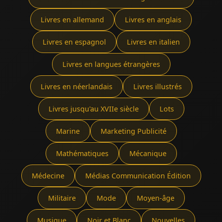
Livres en allemand
Livres en anglais
Livres en espagnol
Livres en italien
Livres en langues étrangères
Livres en néerlandais
Livres illustrés
Livres jusqu'au XVIIe siècle
Lots
Marine
Marketing Publicité
Mathématiques
Mécanique
Médecine
Médias Communication Édition
Militaire
Mode
Moyen-âge
Musique
Noir et Blanc
Nouvelles