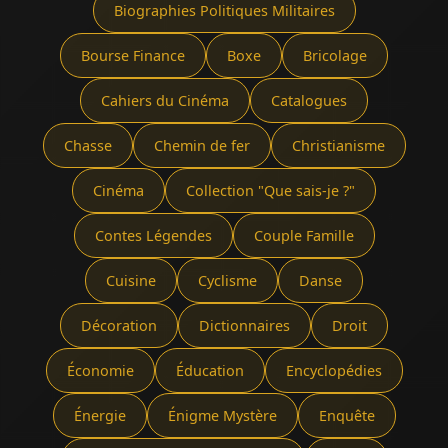
Biographies Politiques Militaires
Bourse Finance
Boxe
Bricolage
Cahiers du Cinéma
Catalogues
Chasse
Chemin de fer
Christianisme
Cinéma
Collection "Que sais-je ?"
Contes Légendes
Couple Famille
Cuisine
Cyclisme
Danse
Décoration
Dictionnaires
Droit
Économie
Éducation
Encyclopédies
Énergie
Énigme Mystère
Enquête