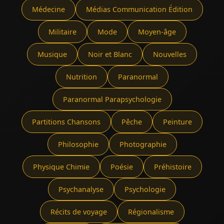
Médecine
Médias Communication Édition
Militaire
Mode
Moyen-âge
Musique
Noir et Blanc
Nouvelles
Nutrition
Paranormal
Paranormal Parapsychologie
Partitions Chansons
Pêche
Peinture
Philosophie
Photographie
Physique Chimie
Poésie
Préhistoire
Psychanalyse
Psychologie
Récits de voyage
Régionalisme