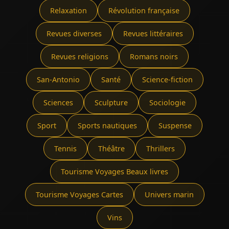
Relaxation
Révolution française
Revues diverses
Revues littéraires
Revues religions
Romans noirs
San-Antonio
Santé
Science-fiction
Sciences
Sculpture
Sociologie
Sport
Sports nautiques
Suspense
Tennis
Théâtre
Thrillers
Tourisme Voyages Beaux livres
Tourisme Voyages Cartes
Univers marin
Vins