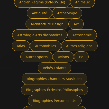
Ancien Régime (XVIe-XVIIIe)
Animaux
Antiquité
Archéologie
Architecture Design
Art
Astrologie Arts divinatoires
Astronomie
Atlas
Automobiles
Autres religions
Autres sports
Avions
Bd
Bébés Enfants
Biographies Chanteurs Musiciens
Biographies Écrivains Philosophes
Biographies Personnalités