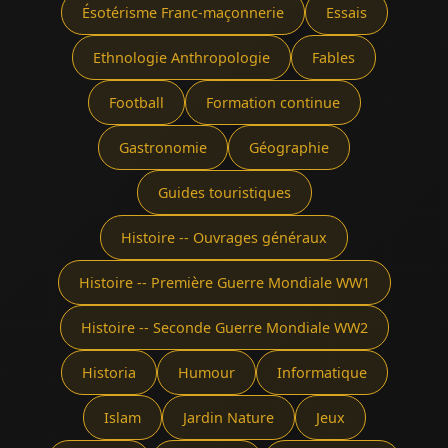
Ésotérisme Franc-maçonnerie
Essais
Ethnologie Anthropologie
Fables
Football
Formation continue
Gastronomie
Géographie
Guides touristiques
Histoire -- Ouvrages généraux
Histoire -- Première Guerre Mondiale WW1
Histoire -- Seconde Guerre Mondiale WW2
Historia
Humour
Informatique
Islam
Jardin Nature
Jeux