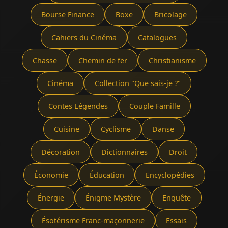
Bourse Finance
Boxe
Bricolage
Cahiers du Cinéma
Catalogues
Chasse
Chemin de fer
Christianisme
Cinéma
Collection "Que sais-je ?"
Contes Légendes
Couple Famille
Cuisine
Cyclisme
Danse
Décoration
Dictionnaires
Droit
Économie
Éducation
Encyclopédies
Énergie
Énigme Mystère
Enquête
Ésotérisme Franc-maçonnerie
Essais