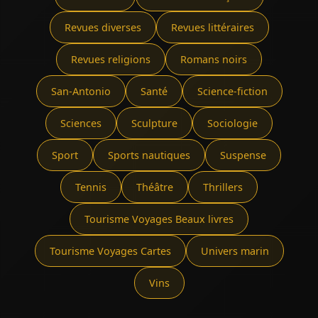
Revues diverses
Revues littéraires
Revues religions
Romans noirs
San-Antonio
Santé
Science-fiction
Sciences
Sculpture
Sociologie
Sport
Sports nautiques
Suspense
Tennis
Théâtre
Thrillers
Tourisme Voyages Beaux livres
Tourisme Voyages Cartes
Univers marin
Vins