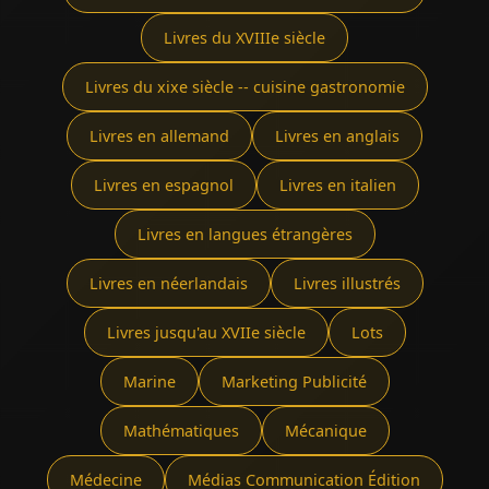
Livres du XVIIIe siècle
Livres du xixe siècle -- cuisine gastronomie
Livres en allemand
Livres en anglais
Livres en espagnol
Livres en italien
Livres en langues étrangères
Livres en néerlandais
Livres illustrés
Livres jusqu'au XVIIe siècle
Lots
Marine
Marketing Publicité
Mathématiques
Mécanique
Médecine
Médias Communication Édition