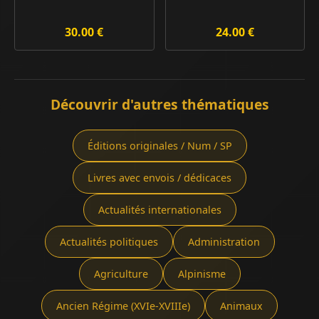
30.00 €
24.00 €
Découvrir d'autres thématiques
Éditions originales / Num / SP
Livres avec envois / dédicaces
Actualités internationales
Actualités politiques
Administration
Agriculture
Alpinisme
Ancien Régime (XVIe-XVIIIe)
Animaux