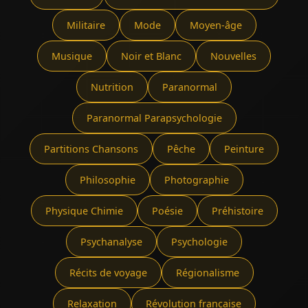
Militaire
Mode
Moyen-âge
Musique
Noir et Blanc
Nouvelles
Nutrition
Paranormal
Paranormal Parapsychologie
Partitions Chansons
Pêche
Peinture
Philosophie
Photographie
Physique Chimie
Poésie
Préhistoire
Psychanalyse
Psychologie
Récits de voyage
Régionalisme
Relaxation
Révolution française