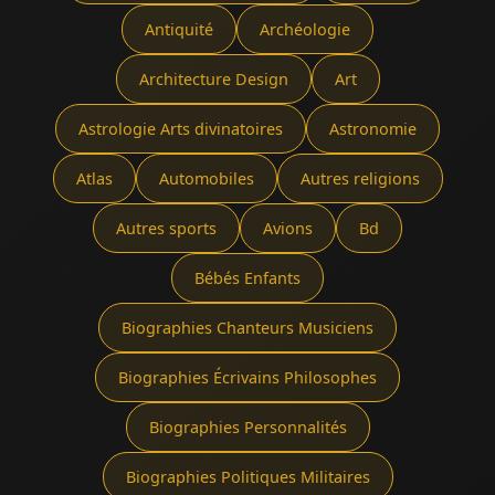
Antiquité
Archéologie
Architecture Design
Art
Astrologie Arts divinatoires
Astronomie
Atlas
Automobiles
Autres religions
Autres sports
Avions
Bd
Bébés Enfants
Biographies Chanteurs Musiciens
Biographies Écrivains Philosophes
Biographies Personnalités
Biographies Politiques Militaires