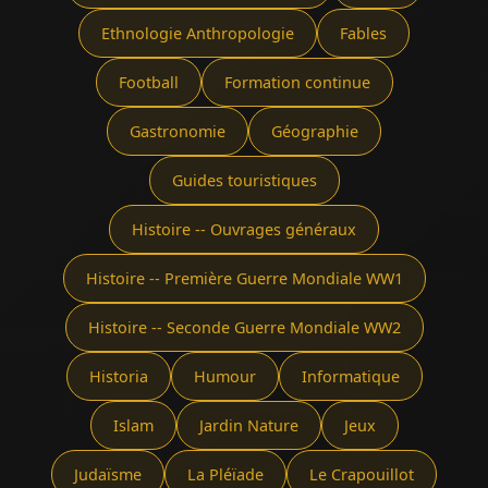
Ethnologie Anthropologie
Fables
Football
Formation continue
Gastronomie
Géographie
Guides touristiques
Histoire -- Ouvrages généraux
Histoire -- Première Guerre Mondiale WW1
Histoire -- Seconde Guerre Mondiale WW2
Historia
Humour
Informatique
Islam
Jardin Nature
Jeux
Judaïsme
La Pléïade
Le Crapouillot