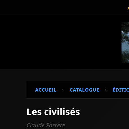
›
›
ACCUEIL
CATALOGUE
ÉDITI
Les civilisés
Claude Farrère