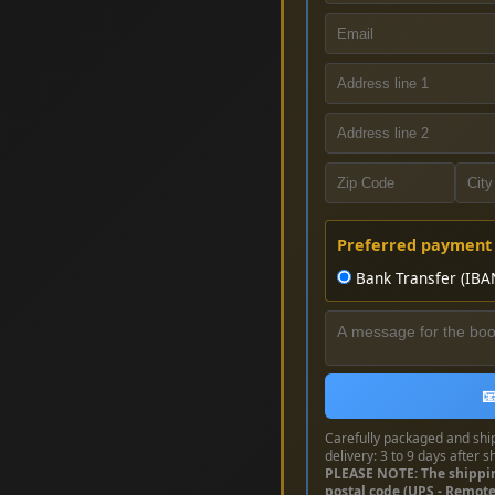
Preferred payment
Bank Transfer (IBA

Carefully packaged and shi
delivery: 3 to 9 days after s
PLEASE NOTE: The shippi
postal code (UPS - Remot