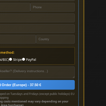
 method:
N/BIC)
Stripe
PayPal
 Order (Europe) - 37.50 €
pped on Tuesdays and Fridays (except public holidays) EU
hipping
ng costs mentioned may vary depending on your
e Area Surcharge)