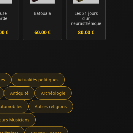
Muse
Batouala
Les 21 jours
arde
d'un
neurasthénique
00 €
60.00 €
80.00 €
les
Actualités politiques
Antiquité
Archéologie
utomobiles
Autres religions
eurs Musiciens