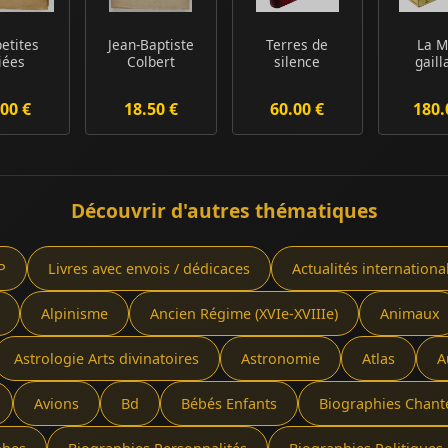
petites
Jean-Baptiste
Terres de
La 
liées
Colbert
silence
gaill
00 €
18.50 €
60.00 €
180.
Découvrir d'autres thématiques
P
Livres avec envois / dédicaces
Actualités internationa
Alpinisme
Ancien Régime (XVIe-XVIIIe)
Animaux
Astrologie Arts divinatoires
Astronomie
Atlas
A
Avions
Bd
Bébés Enfants
Biographies Chant