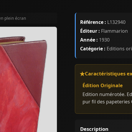
en plein écran
Référence :
L132940
Éditeur :
Flammarion
Année :
1930
Catégorie :
Editions or
Caractéristiques e
Édition Originale
Edition numérotée. Ed
pur fil des papeterie
Description