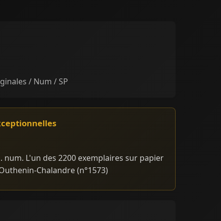
iginales / Num / SP
xceptionnelles
. num. L'un des 2200 exemplaires sur papier
s Outhenin-Chalandre (n°1573)