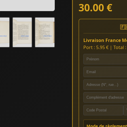
30.00 €
🇫
Livraison France Mé
Port : 5.95 € | Total 
Mode de règlement 