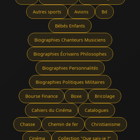
Autres sports
Avions
Bd
Bébés Enfants
Biographies Chanteurs Musiciens
Biographies Écrivains Philosophes
Biographies Personnalités
Biographies Politiques Militaires
Bourse Finance
Boxe
Bricolage
Cahiers du Cinéma
Catalogues
Chasse
Chemin de fer
Christianisme
Cinéma
Collection "Que sais-je ?"