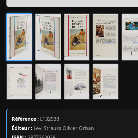
Référence :
L132938
Éditeur :
Levi Strauss Olivier Orban
ISBN :
2877260038