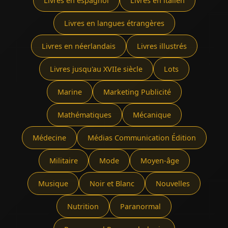
Livres en espagnol
Livres en italien
Livres en langues étrangères
Livres en néerlandais
Livres illustrés
Livres jusqu'au XVIIe siècle
Lots
Marine
Marketing Publicité
Mathématiques
Mécanique
Médecine
Médias Communication Édition
Militaire
Mode
Moyen-âge
Musique
Noir et Blanc
Nouvelles
Nutrition
Paranormal