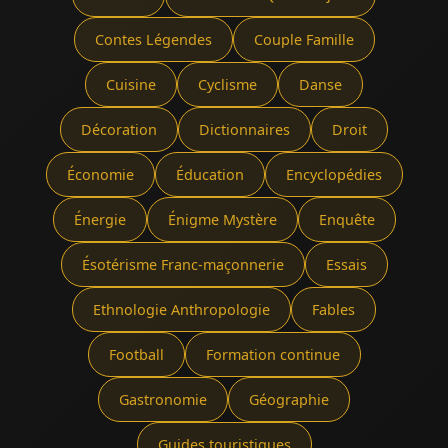
Contes Légendes
Couple Famille
Cuisine
Cyclisme
Danse
Décoration
Dictionnaires
Droit
Économie
Éducation
Encyclopédies
Énergie
Énigme Mystère
Enquête
Ésotérisme Franc-maçonnerie
Essais
Ethnologie Anthropologie
Fables
Football
Formation continue
Gastronomie
Géographie
Guides touristiques