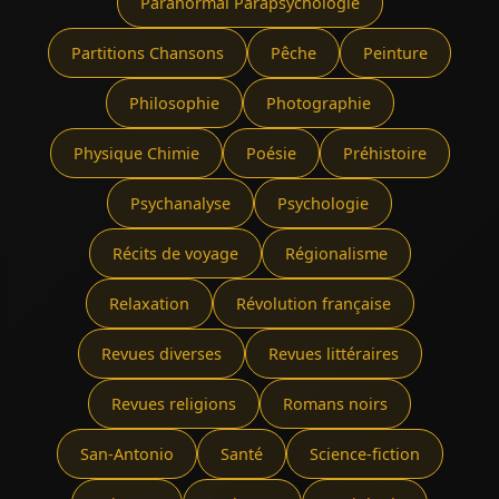
Paranormal Parapsychologie
Partitions Chansons
Pêche
Peinture
Philosophie
Photographie
Physique Chimie
Poésie
Préhistoire
Psychanalyse
Psychologie
Récits de voyage
Régionalisme
Relaxation
Révolution française
Revues diverses
Revues littéraires
Revues religions
Romans noirs
San-Antonio
Santé
Science-fiction