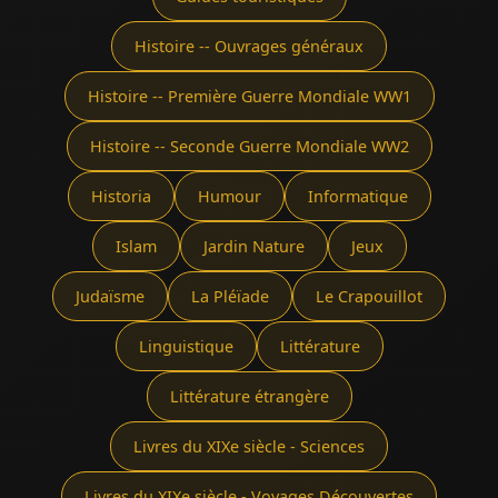
Histoire -- Ouvrages généraux
Histoire -- Première Guerre Mondiale WW1
Histoire -- Seconde Guerre Mondiale WW2
Historia
Humour
Informatique
Islam
Jardin Nature
Jeux
Judaïsme
La Pléïade
Le Crapouillot
Linguistique
Littérature
Littérature étrangère
Livres du XIXe siècle - Sciences
Livres du XIXe siècle - Voyages Découvertes