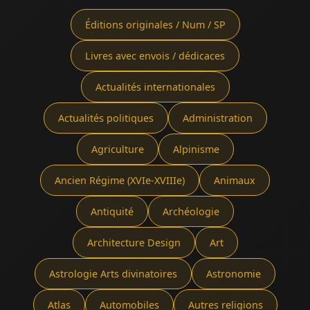
Éditions originales / Num / SP
Livres avec envois / dédicaces
Actualités internationales
Actualités politiques
Administration
Agriculture
Alpinisme
Ancien Régime (XVIe-XVIIIe)
Animaux
Antiquité
Archéologie
Architecture Design
Art
Astrologie Arts divinatoires
Astronomie
Atlas
Automobiles
Autres religions