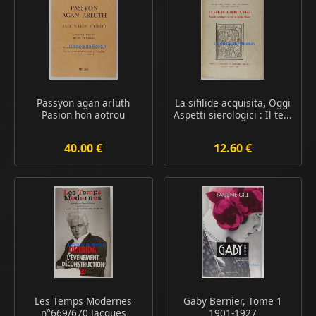
Passyon agan arluth
La sifilide acquisita, Oggi
Pasion hon aotrou
Aspetti sierologici : Il te...
40.00 €
12.60 €
Les Temps Modernes
Gaby Bernier, Tome 1
n°669/670 Jacques
1901-1927