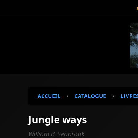
›
›
ACCUEIL
CATALOGUE
LIVRE
Jungle ways
William B. Seabrook