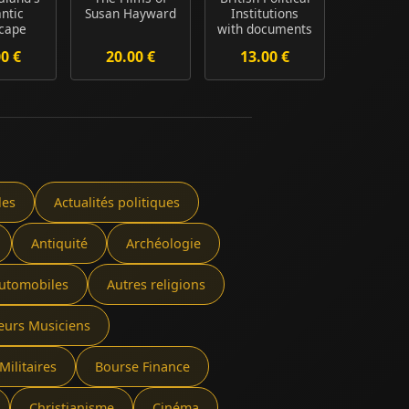
ntic
Susan Hayward
Institutions
cape
with documents
 by John
from the ...
00 €
20.00 €
13.00 €
ly
les
Actualités politiques
Antiquité
Archéologie
utomobiles
Autres religions
eurs Musiciens
Militaires
Bourse Finance
Christianisme
Cinéma