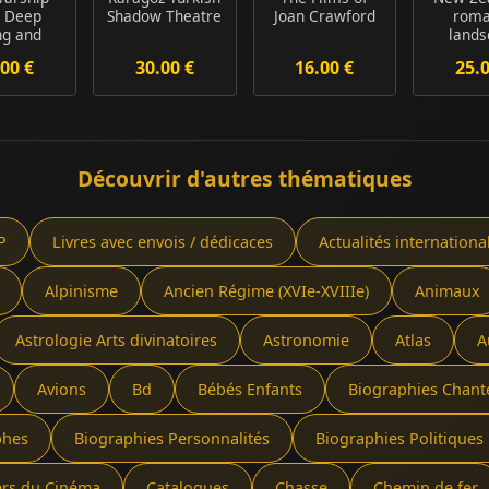
 Deep
Shadow Theatre
Joan Crawford
roma
ng and
lands
rine
painting
00 €
30.00 €
16.00 €
25.
ology in
Gul
...
Découvrir d'autres thématiques
P
Livres avec envois / dédicaces
Actualités internationa
Alpinisme
Ancien Régime (XVIe-XVIIIe)
Animaux
Astrologie Arts divinatoires
Astronomie
Atlas
A
Avions
Bd
Bébés Enfants
Biographies Chant
phes
Biographies Personnalités
Biographies Politiques 
ers du Cinéma
Catalogues
Chasse
Chemin de fer