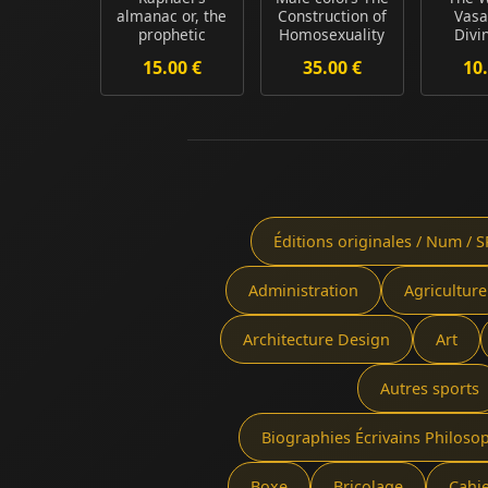
almanac or, the
Construction of
Vasa
prophetic
Homosexuality
Divi
messenger and
in Tokuga...
Ma
15.00 €
35.00 €
10.
weath...
Archae
Éditions originales / Num / S
Administration
Agriculture
Architecture Design
Art
Autres sports
Biographies Écrivains Philoso
Boxe
Bricolage
Cahi