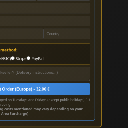
 method:
N/BIC)
Stripe
PayPal
 Order (Europe) - 32.00 €
pped on Tuesdays and Fridays (except public holidays) EU
hipping
ng costs mentioned may vary depending on your
e Area Surcharge)