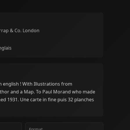
rrap & Co. London
nglais
in english ! With Illustrations from
uthor and a Map. To Paul Morand who made
shed 1931. Une carte in fine puis 32 planches
Format