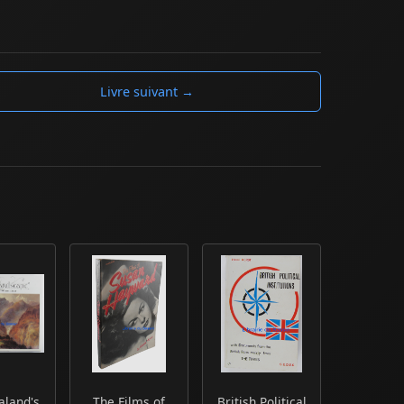
Livre suivant →
land's
The Films of
British Political