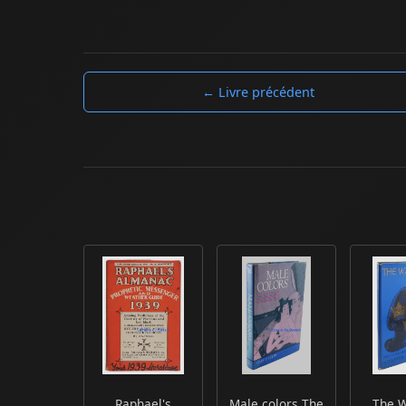
← Livre précédent
Raphael's
Male colors The
The W