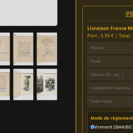
🇫
Livraison France Mé
Port : 5.95 € | Total 
Mode de règlement 
Virement (IBAN/BIC