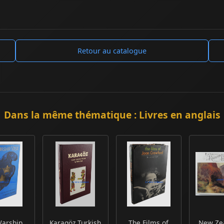
Retour au catalogue
Dans la même thématique : Livres en anglais
arship
Karagöz Turkish
The Films of
New Zea