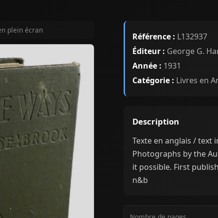
en plein écran
Référence :
L132937
Éditeur :
George G. Ha
Année :
1931
Catégorie :
Livres en A
Description
Texte en anglais / text 
Photographs by the A
it possible. First publi
n&b
Nombre de pages