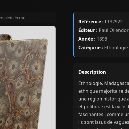
en plein écran
Référence :
L132922
Éditeur :
Paul Ollendor
Année :
1898
Catégorie :
Ethnologie
Description
Ethnologie. Madagascar.
ethnique majoritaire d
une région historique 
et politique est la vill
fascinantes : comme un
ils sont issus de vagu