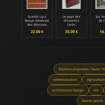
Grands Lacs
Le pays des
Sur le
Revue Générale
Khroumirs
de l
des Missions
Leurs
d'Afrique
institutions,
22.00 €
35.00 €
14.
Magie...
leurs
coutume...
Éditions originales / Num / S
Administration
Agriculture
Architecture Design
Art
Autres sports