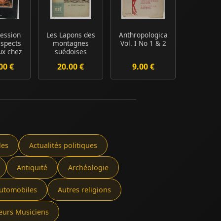
ession
Les Lapons des
Anthropologica
aspects
montagnes
Vol. I No 1 & 2
ux chez
suédoises
iopi...
00 €
20.00 €
9.00 €
les
Actualités politiques
Antiquité
Archéologie
utomobiles
Autres religions
eurs Musiciens