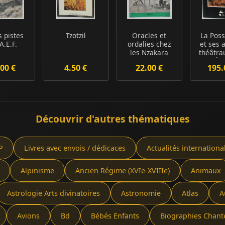
s pistes
Tzotzil
Oracles et
La Poss
'A.E.F.
ordalies chez
et ses 
les Nzakara
théâtra
les Éth
00 €
4.50 €
22.00 €
195.
Découvrir d'autres thématiques
P
Livres avec envois / dédicaces
Actualités internationa
Alpinisme
Ancien Régime (XVIe-XVIIIe)
Animaux
Astrologie Arts divinatoires
Astronomie
Atlas
A
Avions
Bd
Bébés Enfants
Biographies Chant