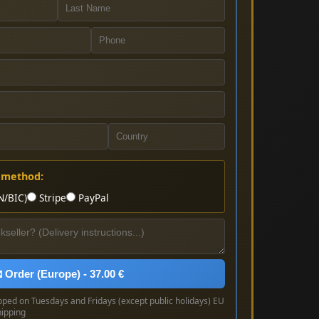
 method:
N/BIC)
Stripe
PayPal
 Order (Europe) - 37.00 €
pped on Tuesdays and Fridays (except public holidays) EU
hipping