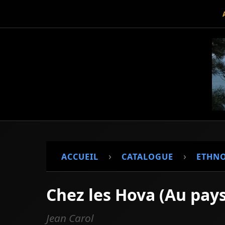
›
›
ACCUEIL
CATALOGUE
ETHN
Chez les Hova (Au pay
Jean Carol