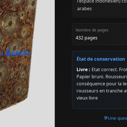
l'espace indonésien) c
arabes
Nombre de pages
432 pages
État de conservation
Livre :
Etat correct. F
Papier bruni. Rousseurs
conséquence pour la le
rousseurs en tranche 
vieux livre
💬
Une quest