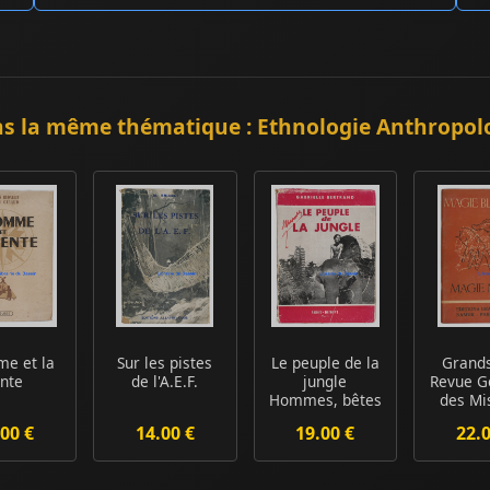
s la même thématique : Ethnologie Anthropol
me et la
Sur les pistes
Le peuple de la
Grands
ente
de l'A.E.F.
jungle
Revue G
Hommes, bêtes
des Mi
et légendes du
d'Afr
00 €
14.00 €
19.00 €
22.
pay...
Magi