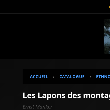
›
›
ACCUEIL
CATALOGUE
ETHN
Les Lapons des monta
Ernst Manker