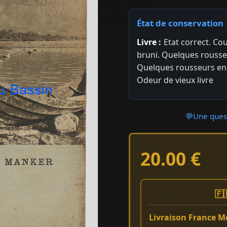
État de conservation
Livre :
Etat correct. Co
bruni. Quelques rousse
Quelques rousseurs en
Odeur de vieux livre
💬
Une quest
20.00 €
🇫
Livraison France Mé