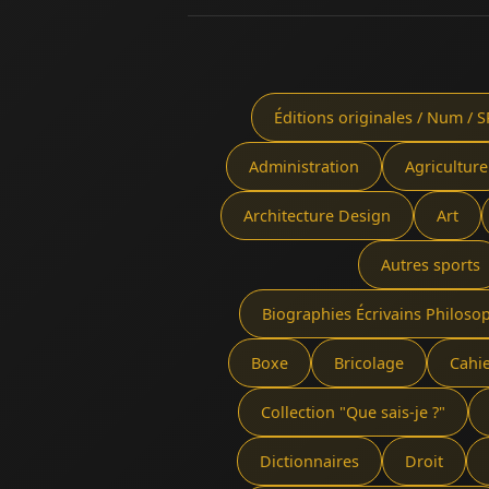
Éditions originales / Num / S
Administration
Agriculture
Architecture Design
Art
Autres sports
Biographies Écrivains Philoso
Boxe
Bricolage
Cahi
Collection "Que sais-je ?"
Dictionnaires
Droit