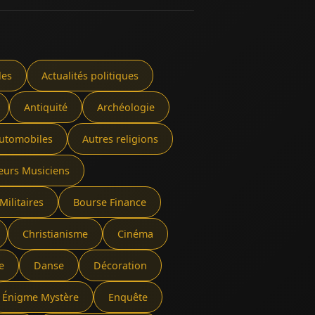
les
Actualités politiques
Antiquité
Archéologie
utomobiles
Autres religions
eurs Musiciens
Militaires
Bourse Finance
Christianisme
Cinéma
e
Danse
Décoration
Énigme Mystère
Enquête