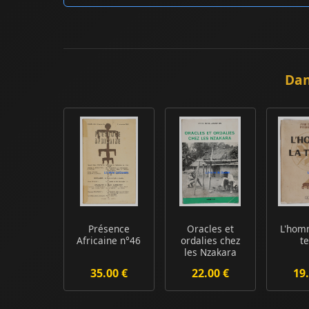
Dan
Présence
Oracles et
L'hom
Africaine n°46
ordalies chez
t
les Nzakara
35.00 €
22.00 €
19.