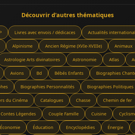
Découvrir d'autres thématiques
P
Livres avec envois / dédicaces
Actualités internationa
Alpinisme
Ancien Régime (XVIe-XVIIIe)
Animaux
Astrologie Arts divinatoires
Astronomie
Atlas
A
Avions
Bd
Bébés Enfants
Biographies Chant
phes
Biographies Personnalités
Biographies Politiques 
ers du Cinéma
Catalogues
Chasse
Chemin de fer
Contes Légendes
Couple Famille
Cuisine
Cyclism
Économie
Éducation
Encyclopédies
Énergie