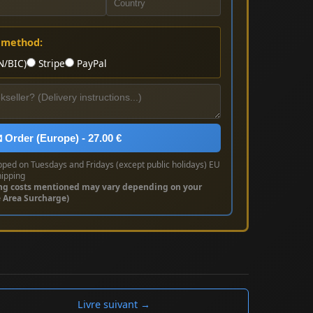
 method:
N/BIC)
Stripe
PayPal
 Order (Europe) - 27.00 €
pped on Tuesdays and Fridays (except public holidays) EU
hipping
ng costs mentioned may vary depending on your
e Area Surcharge)
Livre suivant →