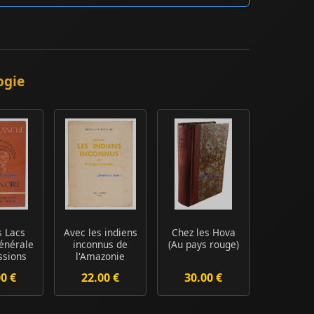
ogie
 Lacs
Avec les indiens
Chez les Hova
énérale
inconnus de
(Au pays rouge)
ssions
l'Amazonie
ique
00 €
22.00 €
30.00 €
e...