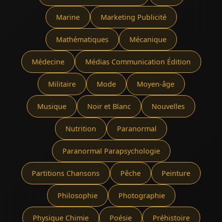
Marine
Marketing Publicité
Mathématiques
Mécanique
Médecine
Médias Communication Édition
Militaire
Mode
Moyen-âge
Musique
Noir et Blanc
Nouvelles
Nutrition
Paranormal
Paranormal Parapsychologie
Partitions Chansons
Pêche
Peinture
Philosophie
Photographie
Physique Chimie
Poésie
Préhistoire