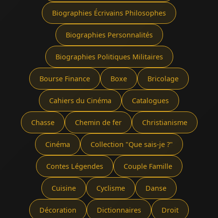
Biographies Écrivains Philosophes
Biographies Personnalités
Biographies Politiques Militaires
Bourse Finance
Boxe
Bricolage
Cahiers du Cinéma
Catalogues
Chasse
Chemin de fer
Christianisme
Cinéma
Collection "Que sais-je ?"
Contes Légendes
Couple Famille
Cuisine
Cyclisme
Danse
Décoration
Dictionnaires
Droit