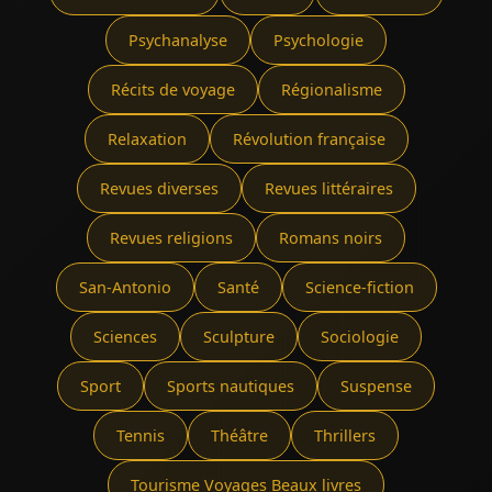
Psychanalyse
Psychologie
Récits de voyage
Régionalisme
Relaxation
Révolution française
Revues diverses
Revues littéraires
Revues religions
Romans noirs
San-Antonio
Santé
Science-fiction
Sciences
Sculpture
Sociologie
Sport
Sports nautiques
Suspense
Tennis
Théâtre
Thrillers
Tourisme Voyages Beaux livres