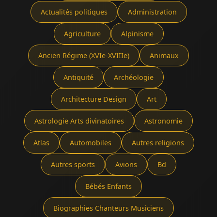
Actualités politiques
Administration
Agriculture
Alpinisme
Ancien Régime (XVIe-XVIIIe)
Animaux
Antiquité
Archéologie
Architecture Design
Art
Astrologie Arts divinatoires
Astronomie
Atlas
Automobiles
Autres religions
Autres sports
Avions
Bd
Bébés Enfants
Biographies Chanteurs Musiciens