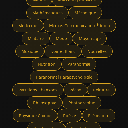
Mathématiques
Mécanique
Médecine
Médias Communication Édition
Militaire
Mode
Moyen-âge
Musique
Noir et Blanc
Nouvelles
Nutrition
Paranormal
Paranormal Parapsychologie
Partitions Chansons
Pêche
Peinture
Philosophie
Photographie
Physique Chimie
Poésie
Préhistoire