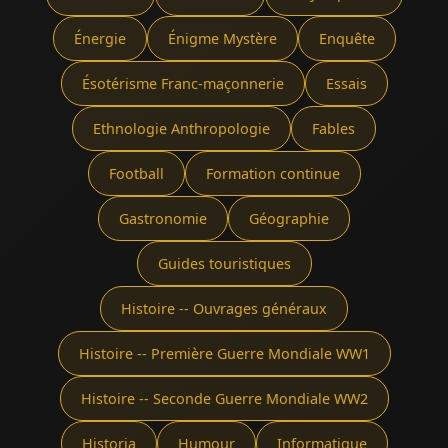
Énergie
Énigme Mystère
Enquête
Ésotérisme Franc-maçonnerie
Essais
Ethnologie Anthropologie
Fables
Football
Formation continue
Gastronomie
Géographie
Guides touristiques
Histoire -- Ouvrages généraux
Histoire -- Première Guerre Mondiale WW1
Histoire -- Seconde Guerre Mondiale WW2
Historia
Humour
Informatique