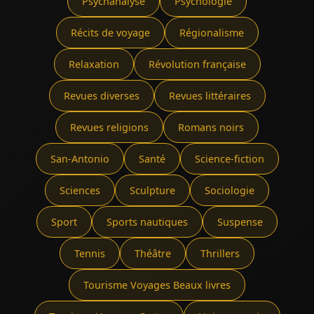
Psychanalyse
Psychologie
Récits de voyage
Régionalisme
Relaxation
Révolution française
Revues diverses
Revues littéraires
Revues religions
Romans noirs
San-Antonio
Santé
Science-fiction
Sciences
Sculpture
Sociologie
Sport
Sports nautiques
Suspense
Tennis
Théâtre
Thrillers
Tourisme Voyages Beaux livres