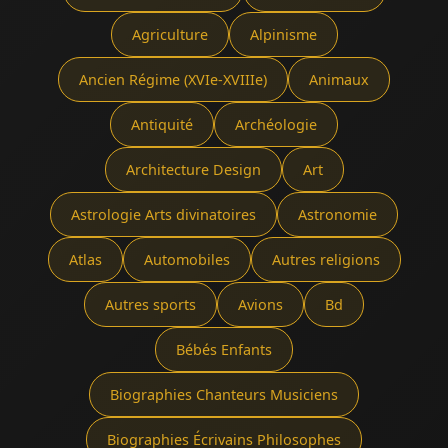
Agriculture
Alpinisme
Ancien Régime (XVIe-XVIIIe)
Animaux
Antiquité
Archéologie
Architecture Design
Art
Astrologie Arts divinatoires
Astronomie
Atlas
Automobiles
Autres religions
Autres sports
Avions
Bd
Bébés Enfants
Biographies Chanteurs Musiciens
Biographies Écrivains Philosophes