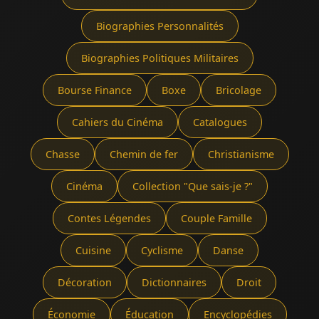
Biographies Personnalités
Biographies Politiques Militaires
Bourse Finance
Boxe
Bricolage
Cahiers du Cinéma
Catalogues
Chasse
Chemin de fer
Christianisme
Cinéma
Collection "Que sais-je ?"
Contes Légendes
Couple Famille
Cuisine
Cyclisme
Danse
Décoration
Dictionnaires
Droit
Économie
Éducation
Encyclopédies