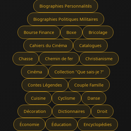
Biographies Personnalités
Biographies Politiques Militaires
Bourse Finance
Boxe
Bricolage
Cahiers du Cinéma
Catalogues
Chasse
Chemin de fer
Christianisme
Cinéma
Collection "Que sais-je ?"
Contes Légendes
Couple Famille
Cuisine
Cyclisme
Danse
Décoration
Dictionnaires
Droit
Économie
Éducation
Encyclopédies