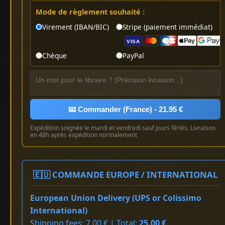
Mode de règlement souhaité :
Virement (IBAN/BIC)
Stripe (paiement immédiat)
VISA
Chèque
PayPal
📧 Commander (France) - 21.95 €
Expédition soignée le mardi et vendredi sauf jours fériés. Livraison
en 48h après expédition normalement
🇪🇺 COMMANDE EUROPE / INTERNATIONAL
European Union Delivery (UPS or Colissimo
International)
Shipping fees: 7.00 € | Total:
25.00 €