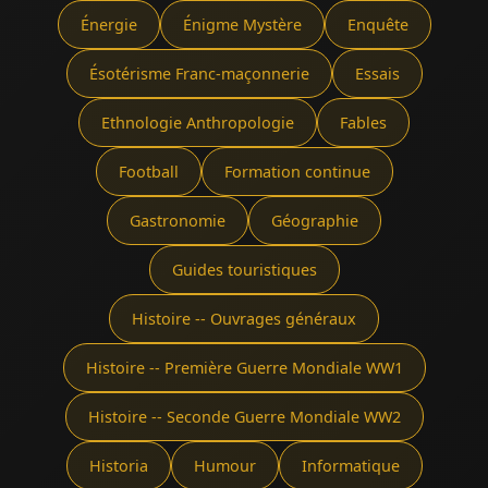
Énergie
Énigme Mystère
Enquête
Ésotérisme Franc-maçonnerie
Essais
Ethnologie Anthropologie
Fables
Football
Formation continue
Gastronomie
Géographie
Guides touristiques
Histoire -- Ouvrages généraux
Histoire -- Première Guerre Mondiale WW1
Histoire -- Seconde Guerre Mondiale WW2
Historia
Humour
Informatique