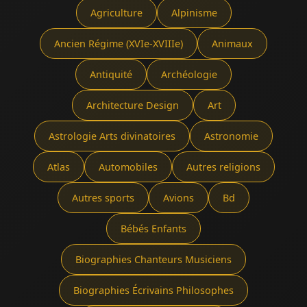
Agriculture
Alpinisme
Ancien Régime (XVIe-XVIIIe)
Animaux
Antiquité
Archéologie
Architecture Design
Art
Astrologie Arts divinatoires
Astronomie
Atlas
Automobiles
Autres religions
Autres sports
Avions
Bd
Bébés Enfants
Biographies Chanteurs Musiciens
Biographies Écrivains Philosophes