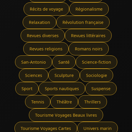
Récits de voyage
Régionalisme
Relaxation
Révolution française
Revues diverses
Revues littéraires
Revues religions
Romans noirs
San-Antonio
Santé
Science-fiction
Sciences
Sculpture
Sociologie
Sport
Sports nautiques
Suspense
Tennis
Théâtre
Thrillers
Tourisme Voyages Beaux livres
Tourisme Voyages Cartes
Univers marin