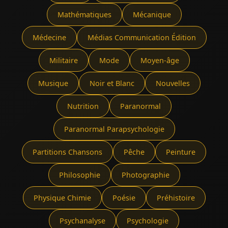
Mathématiques
Mécanique
Médecine
Médias Communication Édition
Militaire
Mode
Moyen-âge
Musique
Noir et Blanc
Nouvelles
Nutrition
Paranormal
Paranormal Parapsychologie
Partitions Chansons
Pêche
Peinture
Philosophie
Photographie
Physique Chimie
Poésie
Préhistoire
Psychanalyse
Psychologie